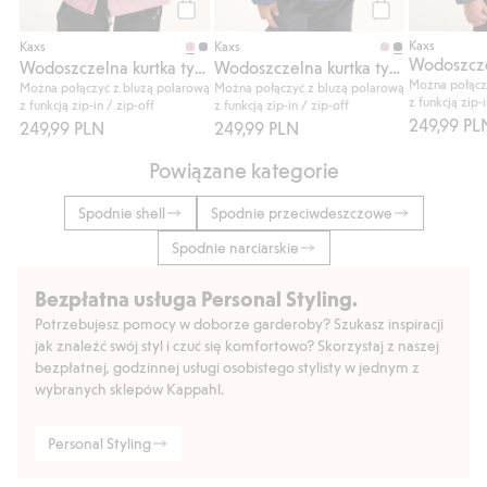
Kup
Kup
Kaxs
Kaxs
Kaxs
Wodoszczelna kurtka typu shell zip-in / zip-off Kaxs Proxtec
Wodoszczelna kurtka typu shell zip-in / zip-off Kaxs Proxtec
Można połącz
Można połączyć z bluzą polarową
Można połączyć z bluzą polarową
z funkcją zip-i
z funkcją zip-in / zip-off
z funkcją zip-in / zip-off
249,99 PL
249,99 PLN
249,99 PLN
Powiązane kategorie
Spodnie shell
Spodnie przeciwdeszczowe
Spodnie narciarskie
Bezpłatna usługa Personal Styling.
Potrzebujesz pomocy w doborze garderoby? Szukasz inspiracji
jak znaleźć swój styl i czuć się komfortowo? Skorzystaj z naszej
bezpłatnej, godzinnej usługi osobistego stylisty w jednym z
wybranych sklepów Kappahl.
Personal Styling