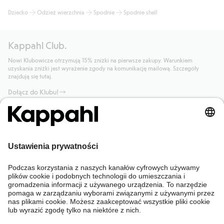
Dziecko
Odzież wierzchnia
Spodnie
Spodnie shell
Kappahl Club.
Nowi Klubowicze otrzymują 15% zniżki na pierwsze zakupy. Warunkiem
uzyskania zniżki jest wyrażenie zgody na komunikację mailową. Szczegóły
znajdują się tutaj.
Dołącz do Klubu!
Potrzebujesz pomocy?
Sklep internetowy
Kappahl Club