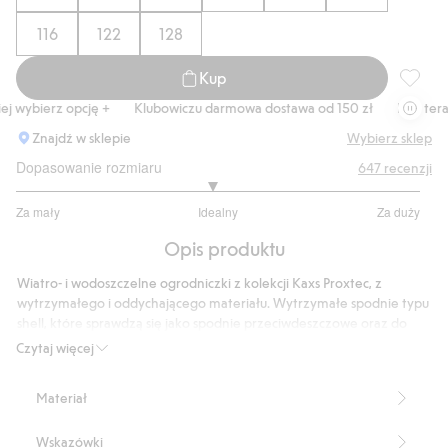
116
122
128
Kup
Wodoszc
 wybierz opcję +
Klubowiczu darmowa dostawa od 150 zł
Kup teraz, 
Znajdź w sklepie
Wybierz sklep
Dopasowanie rozmiaru
647
recenzji
2.929549902152642
Za mały
Idealny
Za duży
na
Na
5
Opis produktu
podstawie
511
Wiatro- i wodoszczelne ogrodniczki z kolekcji Kaxs Proxtec, z
głosów
wytrzymałego i oddychającego materiału. Wytrzymałe spodnie typu
shell, które sprawdzą się jako spodnie przeciwdeszczowe oraz do
zabawy i aktywności na świeżym powietrzu w każdych warunkach
Czytaj więcej
pogodowych. Spodnie mają regulowane szelki i wysoki stan z
zamkiem błyskawicznym z przodu.
Materiał
Wiatro- i wodoszczelne, odporne na słup wody 10 0000 mm i
wyposażone we w pełni klejone szwy
Wskazówki
Wodoodporna impregnacja bez fluorowęglowodorów