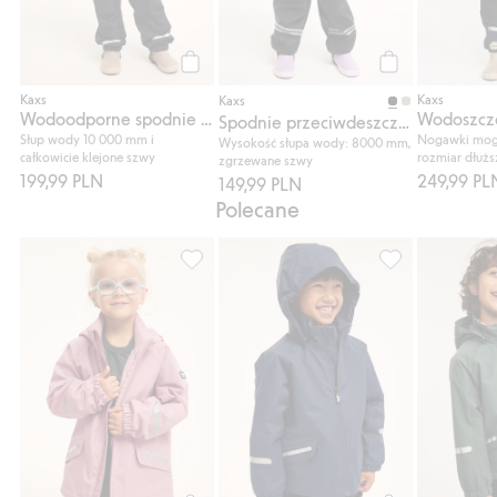
Kup
Kup
Kaxs
Kaxs
Kaxs
Wodoodporne spodnie shell Kaxs Proxtec
Spodnie przeciwdeszczowe Kaxs
Słup wody 10 000 mm i
Nogawki mogą
Wysokość słupa wody: 8000 mm,
całkowicie klejone szwy
rozmiar dłużs
zgrzewane szwy
199,99 PLN
249,99 PL
149,99 PLN
Polecane
Wodoszczelna kurtka typu shell zip-in / zi
Wodoszczelna kur