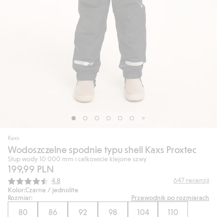
Kaxs
Wodoszczelne spodnie typu shell Kaxs Proxtec
Słup wody 10 000 mm i całkowicie klejone szwy
199,99 PLN
Średnia ocena:
647
recenzji
4.8
Kolor:
Czarne / jednolite
Rozmiar:
Przewodnik po rozmiarach
80
86
92
98
104
110