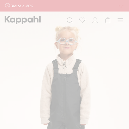
Final Sale -30%
Ważne przy zakupie min. 2 sztuk produktów włączonych w ofertę, również z
działu outlet do 10.8 w sklepach Kappahl i Newbie oraz na kappahl.com. Ofert
nie łączymy
Kobieta
Mężczyzna
Dziecko
Niemowlę
Newbie