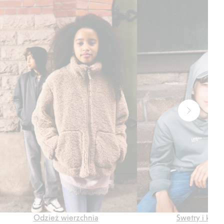
Odzież wierzchnia
Swetry i kard