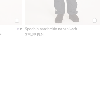
Kup
Kup
Spodnie narciarskie na szelkach
c
279,99 PLN
listy ulubione