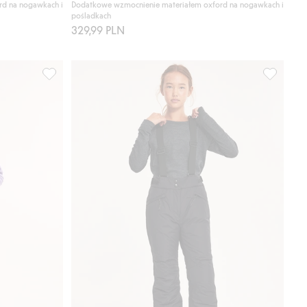
rd na nogawkach i
Dodatkowe wzmocnienie materiałem oxford na nogawkach i
pośladkach
329,99 PLN
 do listy ulubione
Spodnie narciarskie Kaxs Proxtec, Dodaj do listy ulubione
Spodnie n