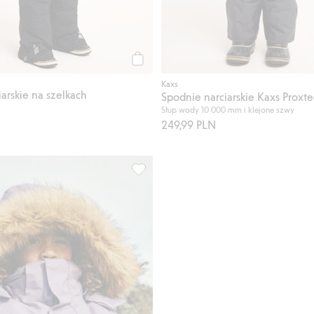
Kup
Kaxs
arskie na szelkach
Spodnie narciarskie Kaxs Proxte
Słup wody 10 000 mm i klejone szwy
249,99 PLN
Kaxs Proxtec, Dodaj do listy ulubione
Kurtka zimowa Kaxs Proxtec, Dodaj do 