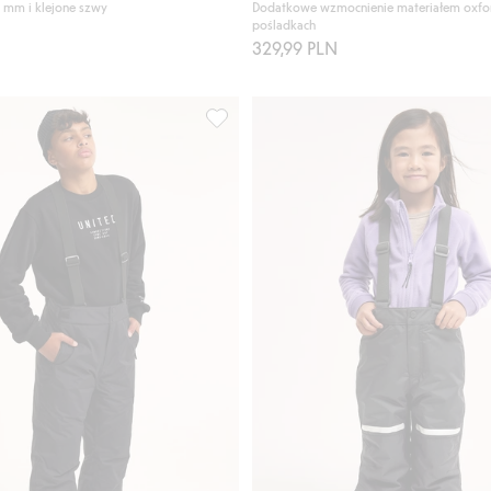
 mm i klejone szwy
Dodatkowe wzmocnienie materiałem oxfo
pośladkach
329,99 PLN
Kaxs Proxtec, Dodaj do listy ulubione
Spodnie narciarskie na szelkach, Dodaj