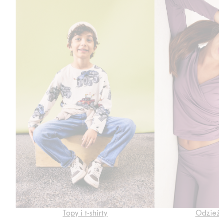
Topy i t-shirty
Odzież