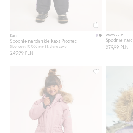
Kup
Woxo 720°
Kaxs
Spodnie narci
Spodnie narciarskie Kaxs Proxtec
Słup wody 10 000 mm i klejone szwy
279,99 PLN
249,99 PLN
Zimowy kombinezon 