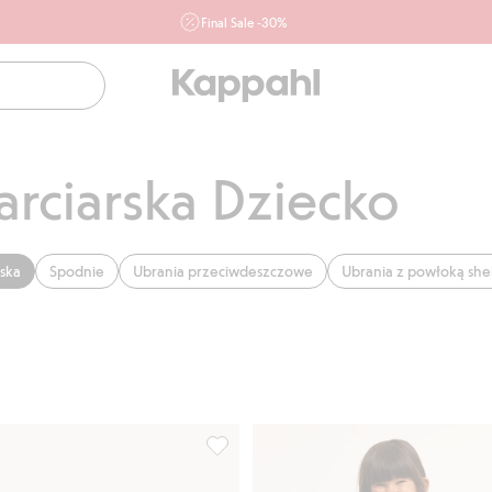
Final Sale -30%
Ważne przy zakupie min. 2 sztuk produktów włączonych w
ofertę, również z działu outlet do 10.8 w sklepach Kappahl i
Newbie oraz na kappahl.com. Ofert nie łączymy
Kobieta
Mężczyzna
Dziecko
Niemowlę
Newbie
rciarska Dziecko
rska
Spodnie
Ubrania przeciwdeszczowe
Ubrania z powłoką shel
Proxtec, Dodaj do listy ulubione
Kurtka zimowa Kaxs Proxtec, Dodaj do 