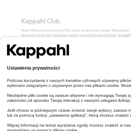
Kappahl Club.
Nowi Klubowicze otrzymują 15% zniżki na pierwsze zakupy. Warunkiem
uzyskania zniżki jest wyrażenie zgody na komunikację mailową. Szczegó
znajdują się tutaj.
Dołącz do Klubu!
Poland
Zmień kraj
Cookies