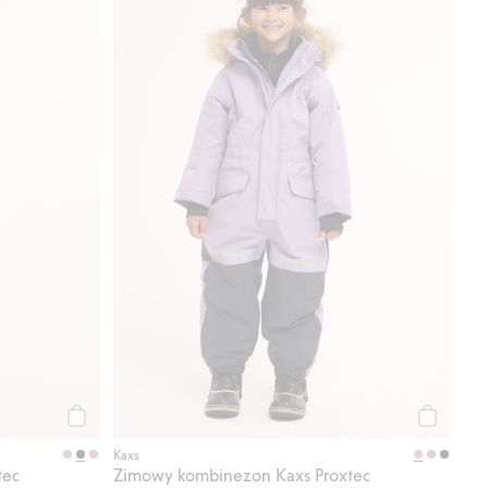
Kup
Kup
Kaxs
tec
Zimowy kombinezon Kaxs Proxtec