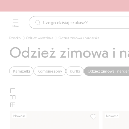
Menu
Dziecko
Odzież wierzchnia
Odzież zimowa i narciarska
Odzież zimowa i na
Kamizelki
Kombinezony
Kurtki
Odzież zimowa i narcia
Duże
Wybierz
zdjęcia
Standardowe
układ
zdjęcia
Małe
karty
zdjęcia
Nowość
Nowość
produktu
Kurtka zimowa Kaxs 