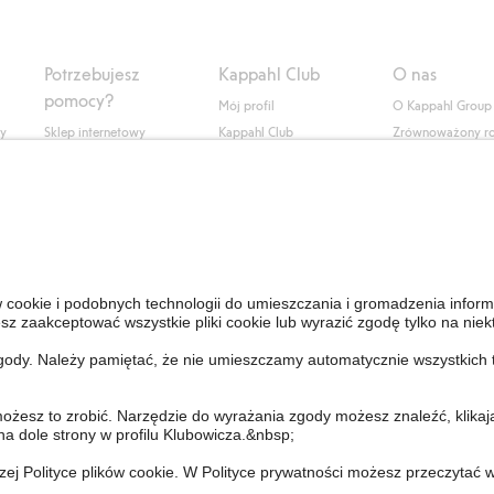
Potrzebujesz
Kappahl Club
O nas
pomocy?
Mój profil
O Kappahl Group
ły
Sklep internetowy
Kappahl Club
Zrównoważony r
Częste pytania
Warunki członkostwa
Praca u nas
Twoje zamówienie
Prasa i aktualnośc
Skontaktuj się z nami
Dostępność cyfro
Znajdź sklep
Sprawdź saldo karty
upominkowej
Personal Styling
Odstąp od umowy