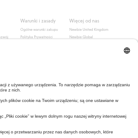
Warunki i zasady
Więcej od nas
Ogólne warunki zakupu
Newbie United Kingdom
ozwój
Polityka Prywatności
Newbie Global
Polityka plików cookie
Affiliate
i
Warunki #YesKappahl
#YesNewbie
wa