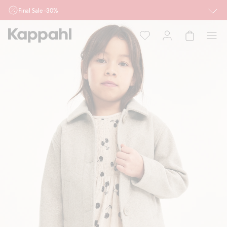
Final Sale -30%
Ważne przy zakupie min. 2 sztuk produktów włączonych w ofertę, również z
działu outlet do 10.8 w sklepach Kappahl i Newbie oraz na kappahl.com. Ofert
nie łączymy
Kobieta
Mężczyzna
Dziecko
Niemowlę
Newbie