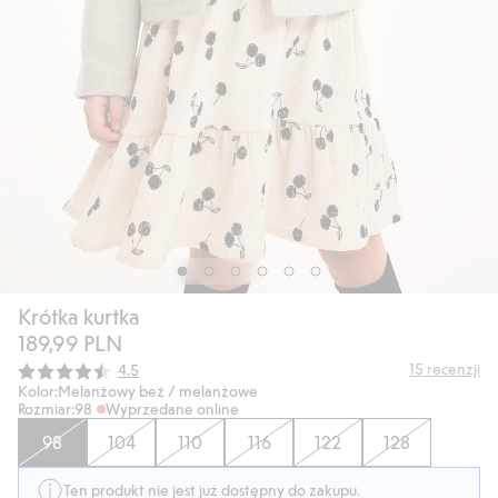
Krótka kurtka
189,99 PLN
Średnia ocena:
15
recenzji
4.5
Kolor:
Melanżowy beż / melanżowe
Rozmiar:
98
Wyprzedane online
98
104
110
116
122
128
Ten produkt nie jest już dostępny do zakupu.