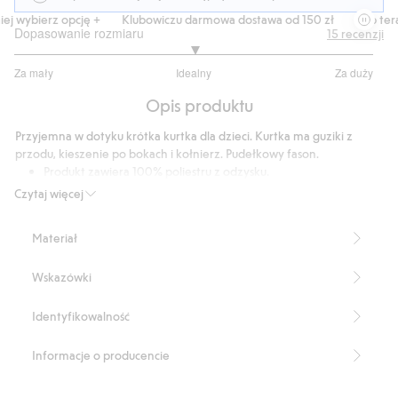
j wybierz opcję +
Klubowiczu darmowa dostawa od 150 zł
Kup teraz,
Dopasowanie rozmiaru
15
recenzji
3
Za mały
Idealny
Za duży
na
Na
5
Opis produktu
podstawie
13
Przyjemna w dotyku krótka kurtka dla dzieci. Kurtka ma guziki z
głosów
przodu, kieszenie po bokach i kołnierz. Pudełkowy fason.
Produkt zawiera 100% poliestru z odzysku.
Numer artykułu
:
415877
Czytaj więcej
Recycled Polyester
Materiał
Wskazówki
Identyfikowalność
Informacje o producencie