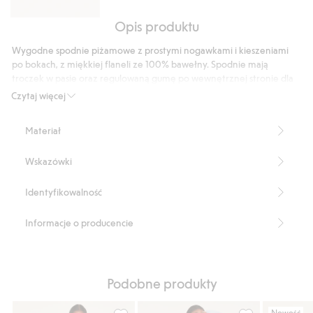
Opis produktu
T-
shirt
Wygodne spodnie piżamowe z prostymi nogawkami i kieszeniami
z
po bokach, z miękkiej flaneli ze 100% bawełny. Spodnie mają
bawełnianej
troczek w pasie oraz regulowaną gumę po wewnętrznej stronie dla
dzianiny,
wygodnego dopasowania.
Czytaj więcej
Numer artykułu
:
926873
z
krótkimi
Materiał
rękawami
Wskazówki
Identyfikowalność
Informacje o producencie
Podobne produkty
Nowość