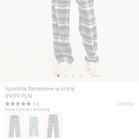
Spodnie flanelowe w kratę
99,99 PLN
Średnia ocena:
1
recenzji
5.0
Kolor:
Czarne / w kratkę