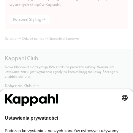
wybranych sklepów Kappahl.
Personal Styling
Dziecko
Odzież na noc
Spodnie piżamowe
Kappahl Club.
Nowi Klubowicze otrzymują 15% zniżki na pierwsze zakupy. Warunkiem
uzyskania zniżki jest wyrażenie zgody na komunikację mailową. Szczegóły
znajdują się tutaj.
Dołącz do Klubu!