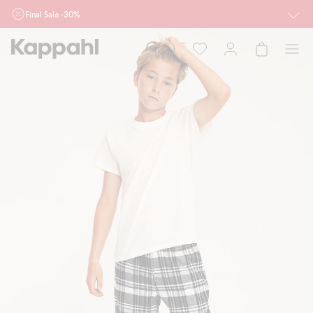
Final Sale -30%
Ważne przy zakupie min. 2 sztuk produktów włączonych w ofertę, również z
działu outlet do 10.8 w sklepach Kappahl i Newbie oraz na kappahl.com. Ofert
nie łączymy
Kobieta
Mężczyzna
Dziecko
Niemowlę
Newbie