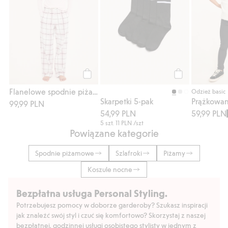
Kup
Kup
Flanelowe spodnie piżamowe w kratę
Odzież basic
Skarpetki 5-pak
Prążkowan
99,99 PLN
54,99 PLN
59,99 PLN
5 szt.
11 PLN
/szt
Powiązane kategorie
Spodnie piżamowe
Szlafroki
Piżamy
Koszule nocne
Bezpłatna usługa Personal Styling.
Potrzebujesz pomocy w doborze garderoby? Szukasz inspiracji
jak znaleźć swój styl i czuć się komfortowo? Skorzystaj z naszej
bezpłatnej, godzinnej usługi osobistego stylisty w jednym z