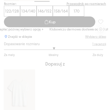
Rozmiar:
Przewodnik po rozmiarach
122/128
134/140
146/152
158/164
170
Kup
Spodnie
łać później wybierz opcję +
Klubowiczu darmowa dostawa od 150 zł
Znajdź w sklepie
Wybierz sklep
Dopasowanie rozmiaru
1
recenzji
3
Za mały
Idealny
Za duży
na
Na
5
Dopasuj z
podstawie
1
głosów