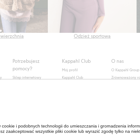
wierzchnia
Odzież sportowa
Potrzebujesz
Kappahl Club
O nas
pomocy?
Mój profil
O Kappahl Group
ły
Sklep internetowy
Kappahl Club
Zrównoważony r
Częste pytania
Warunki członkostwa
Praca u nas
Twoje zamówienie
Prasa i aktualnośc
Skontaktuj się z nami
Dostępność cyfro
Znajdź sklep
Sprawdź saldo karty
upominkowej
Personal Styling
Odstąp od umowy