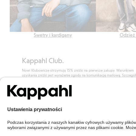
Swetry i kardigany
Odzież 
Kappahl Club.
Nowi Klubowicze otrzymują 15% zniżki na pierwsze zakupy. Warunkiem
uzyskania zniżki jest wyrażenie zgody na komunikację mailową. Szczegó
znajdują się tutaj.
Dołącz do Klubu!