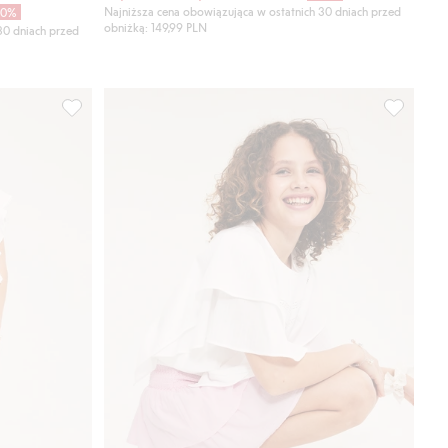
Najniższa cena obowiązująca w ostatnich 30 dniach przed
30%
obniżką: 149,99 PLN
30 dniach przed
listy ulubione
Spódnica dżinsowa z niskim stanem, Dodaj do listy ulubi
Spódnica 