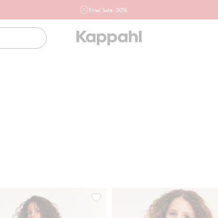
Final Sale -30%
Ważne przy zakupie min. 2 sztuk produktów włączonych w
ofertę, również z działu outlet do 10.8 w sklepach Kappahl i
Newbie oraz na kappahl.com. Ofert nie łączymy
Kobieta
Mężczyzna
Dziecko
Niemowlę
Newbie
albanami, z haftem angielskim, Dodaj do listy ulubione
Krótka spódnica z falbanami, Dodaj do 