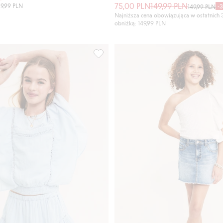
75,00 PLN
149,99 PLN
29,99 PLN
-
149,99 PLN
Najniższa cena obowiązująca w ostatnich 
obniżką: 149,99 PLN
falbanami, Dodaj do listy ulubione
Krótka spódnica z falbanami, Dodaj do 