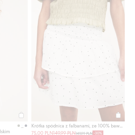
Kup
Kup
Krótka spódnica z falbanami, ze 100% bawełny
lskim
75,00 PLN
149,99 PLN
-30%
149,99 PLN