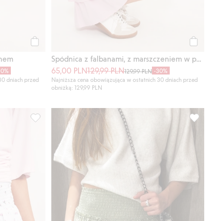
Kup
Kup
anem
Spódnica z falbanami, z marszczeniem w pasie
65,00 PLN
129,99 PLN
30%
-30%
129,99 PLN
30 dniach przed
Najniższa cena obowiązująca w ostatnich 30 dniach przed
obniżką: 129,99 PLN
szczeniem, Dodaj do listy ulubione
Krótka spódnica z falbaną, z wiskozy, Dodaj do listy ulub
Krótka sp