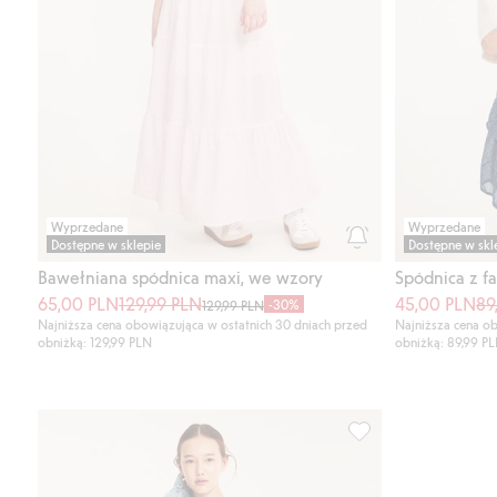
Wyprzedane
Wyprzedane
Dostępne w sklepie
Dostępne w skl
Bawełniana spódnica maxi, we wzory
65,00 PLN
129,99 PLN
45,00 PLN
89
-30%
129,99 PLN
Najniższa cena obowiązująca w ostatnich 30 dniach przed
Najniższa cena ob
obniżką: 129,99 PLN
obniżką: 89,99 P
Spódnica z falbanam