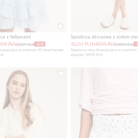
Kup
ica z falbanami
Spódnica dżinsowa z niskim st
9,99 PLN
45,00 PLN
149,99 PLN
-30%
-
149,99 PLN
149,99 PLN
owiązująca w ostatnich 30 dniach przed
Najniższa cena obowiązująca w ostatnich 
PLN
obniżką: 149,99 PLN
 maxi, we wzory, Dodaj do listy ulubione
Spódnica z falbanami, we wzory, z mar