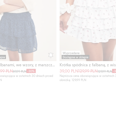
Wyprzedane
epie
Dostępne w sklepie
Spódnica z falbanami, we wzory, z marszczeniem
Krótka spódnica z falbaną, z wi
,99 PLN
39,00 PLN
129,99 PLN
-30%
-
89,99 PLN
129,99 PLN
owiązująca w ostatnich 30 dniach przed
Najniższa cena obowiązująca w ostatnich 
LN
obniżką: 129,99 PLN
i w gwiazdy, Dodaj do listy ulubione