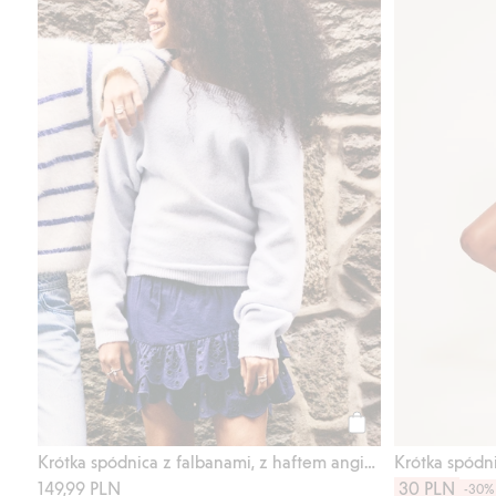
Kup
Krótka spódnica z falbanami, z haftem angielskim
Krótka spódn
149,99 PLN
30 PLN
-30%