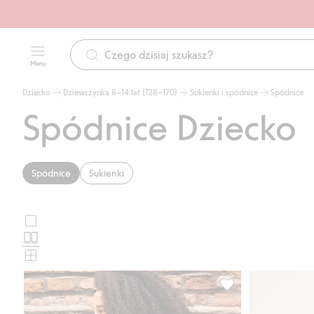
Menu
Dziecko
Dziewczynka 8–14 lat (128–170)
Sukienki i spódnice
Spódnice
Spódnice Dziecko
Spódnice
Sukienki
Duże
Wybierz
zdjęcia
Standardowe
układ
zdjęcia
Małe
karty
zdjęcia
produktu
Krótka spódnica z f