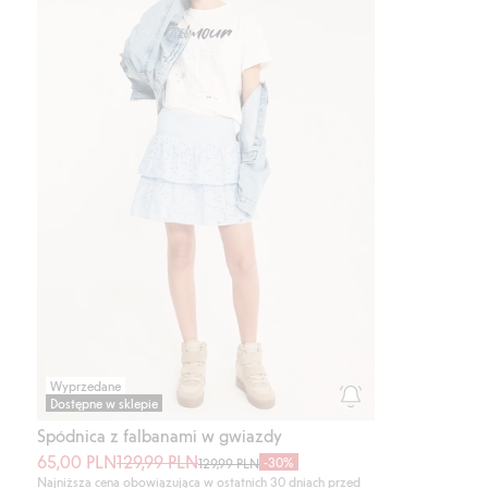
Wyprzedane
Dostępne w sklepie
Spódnica z falbanami w gwiazdy
65,00 PLN
129,99 PLN
-30%
129,99 PLN
Najniższa cena obowiązująca w ostatnich 30 dniach przed