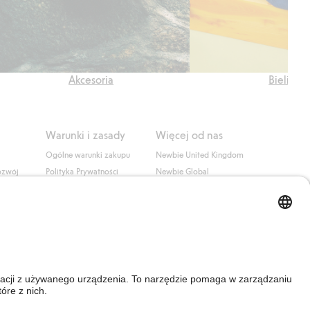
Akcesoria
Bielizna
Warunki i zasady
Więcej od nas
Ogólne warunki zakupu
Newbie United Kingdom
ozwój
Polityka Prywatności
Newbie Global
Polityka plików cookie
Affiliate
i
Warunki #YesKappahl
#YesNewbie
wa