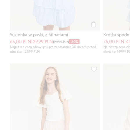
Kup
Sukienka w paski, z falbanami
Krótka spódn
65,00 PLN
129,99 PLN
75,00 PLN
14
-30%
129,99 PLN
Najniższa cena obowiązująca w ostatnich 30 dniach przed
Najniższa cena ob
obniżką: 129,99 PLN
obniżką: 149,99 
Bawełniana spódnica