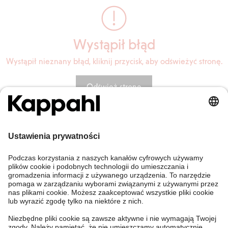
Wystąpił błąd
Wystąpił nieznany błąd, kliknij przycisk, aby odświeżyć stronę.
Odśwież stronę