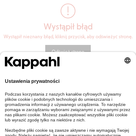
Wystąpił błąd
Wystąpił nieznany błąd, kliknij przycisk, aby odświeżyć stronę.
Odśwież stronę