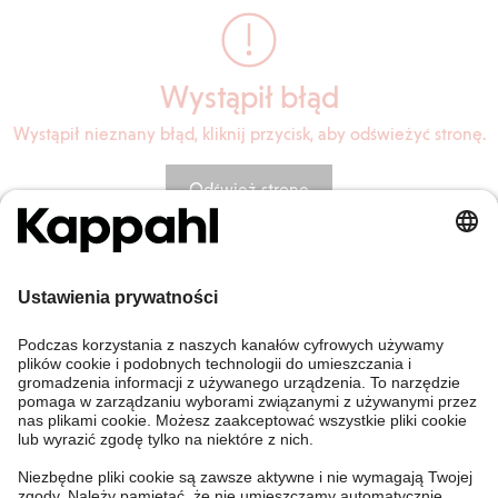
Wystąpił błąd
Wystąpił nieznany błąd, kliknij przycisk, aby odświeżyć stronę.
Odśwież stronę