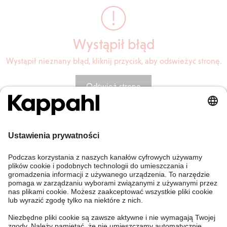
Wystąpił błąd
Wystąpił nieznany błąd, kliknij przycisk, aby odświeżyć stronę.
Odśwież stronę