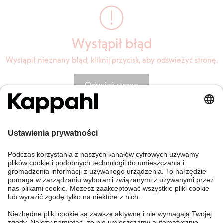
Wystąpił błąd
Wystąpił nieznany błąd, kliknij przycisk, aby odświeżyć stronę.
Odśwież stronę