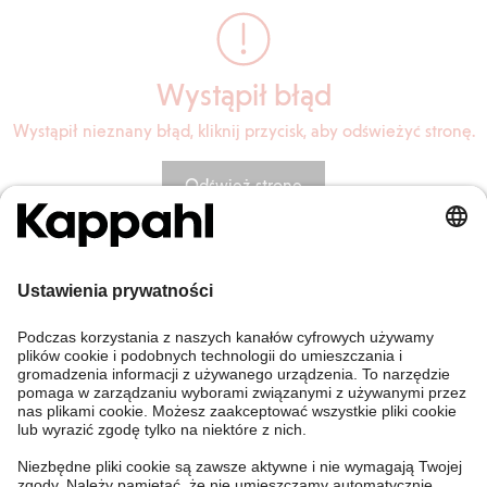
Wystąpił błąd
Wystąpił nieznany błąd, kliknij przycisk, aby odświeżyć stronę.
Odśwież stronę