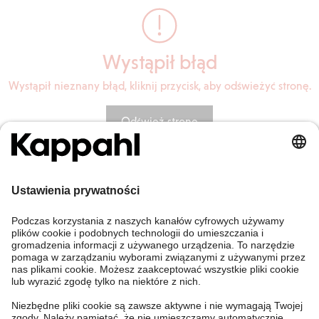
Wystąpił błąd
Wystąpił nieznany błąd, kliknij przycisk, aby odświeżyć stronę.
Odśwież stronę