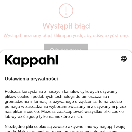
Wystąpił błąd
Wystąpił nieznany błąd, kliknij przycisk, aby odświeżyć stronę.
Odśwież stronę