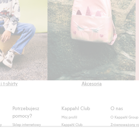
i t-shirty
Akcesoria
Potrzebujesz
Kappahl Club
O nas
pomocy?
Mój profil
O Kappahl Group
ły
Sklep internetowy
Kappahl Club
Zrównoważony r
Częste pytania
Warunki członkostwa
Praca u nas