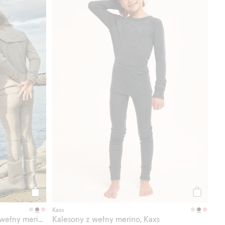
Kup
Kup
Kaxs
Koszulka z długimi rękawami, z wełny merino, Kaxs
Kalesony z wełny merino, Kaxs