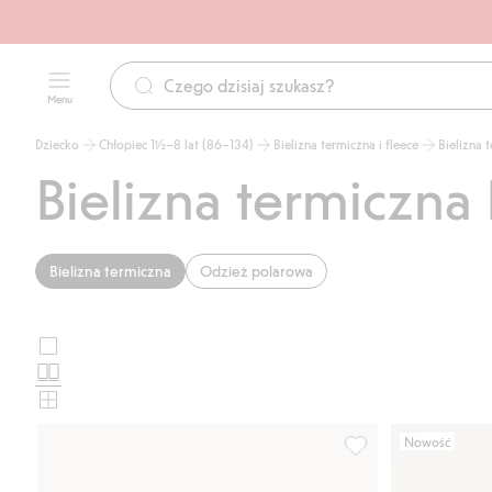
Menu
Dziecko
Chłopiec 1½–8 lat (86–134)
Bielizna termiczna i fleece
Bielizna 
Bielizna termiczna
Bielizna termiczna
Odzież polarowa
Duże
Wybierz
zdjęcia
Standardowe
układ
zdjęcia
Małe
karty
zdjęcia
Nowość
produktu
Top we wzory, z weł