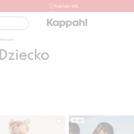
Final Sale -30%
Ważne przy zakupie min. 2 sztuk produktów włączonych w
ofertę, również z działu outlet do 10.8 w sklepach Kappahl i
Newbie oraz na kappahl.com. Ofert nie łączymy
Kobieta
Mężczyzna
Dziecko
termiczna
Niemowlę
Newbie
 Dziecko
74-140
ny merino, Dodaj do listy ulubione
Kalesony z wełny merino, Kaxs, Dodaj 