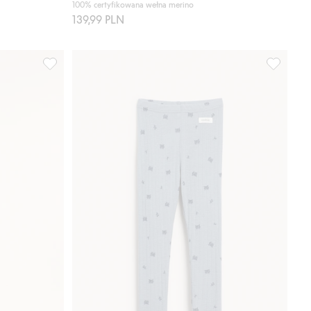
100% certyfikowana wełna merino
139,99 PLN
merino, Kaxs, Dodaj do listy ulubione
Kalesony z wełny merino, Kaxs, Dodaj do listy ulubione
Legginsy 