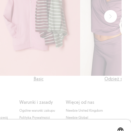
Basic
Odzież spor
Warunki i zasady
Więcej od nas
Ogólne warunki zakupu
Newbie United Kingdom
ozwój
Polityka Prywatności
Newbie Global
Polityka plików cookie
Affiliate