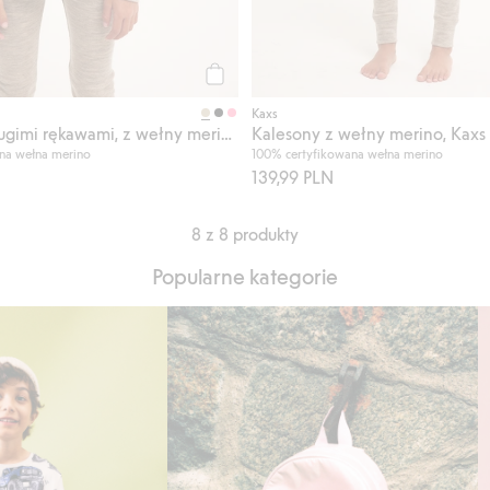
Kup
Kaxs
Kalesony z wełny merino, Kaxs
Koszulka z długimi rękawami, z wełny merino, Kaxs
100% certyfikowana wełna merino
na wełna merino
139,99 PLN
8 z 8 produkty
Popularne kategorie