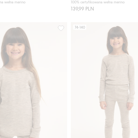
na wełna merino
100% certyfikowana wełna merino
139,99 PLN
74-140
rękawami, z wełny merino, Kaxs, Dodaj do listy ulubione
Koszulka z długimi rękawami, z wełny 