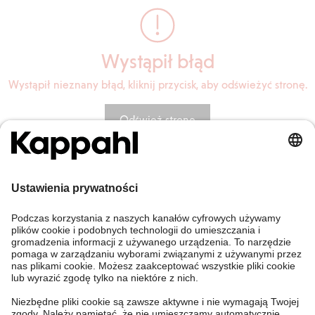
Wystąpił błąd
Wystąpił nieznany błąd, kliknij przycisk, aby odświeżyć stronę.
Odśwież stronę