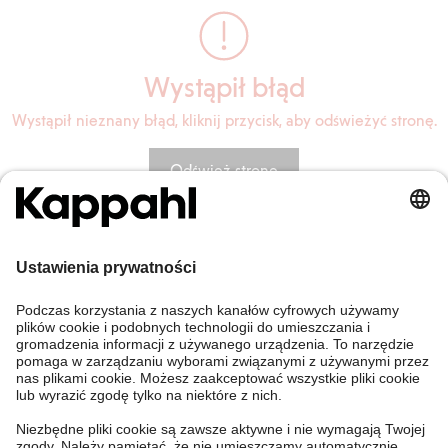
Wystąpił błąd
Wystąpił nieznany błąd, kliknij przycisk, aby odświeżyć stronę.
Odśwież stronę