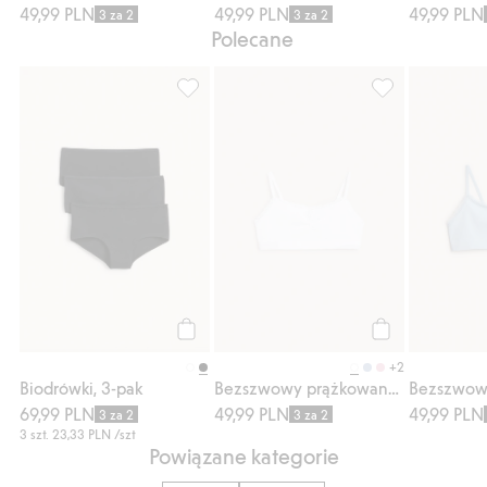
49,99 PLN
49,99 PLN
49,99 PLN
3 za 2
3 za 2
Polecane
Biodrówki, 3-pak, Dodaj do listy ulubione
Bezszwowy prąż
Kup
Kup
+2
Biodrówki, 3-pak
Bezszwowy prążkowany top z koronką
69,99 PLN
49,99 PLN
49,99 PLN
3 za 2
3 za 2
3 szt.
23,33 PLN
/szt
Powiązane kategorie