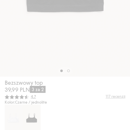
Bezszwowy top
39,99 PLN
3 za 2
Średnia ocena:
117
recenzji
4.7
Kolor:
Czarne / jednolite