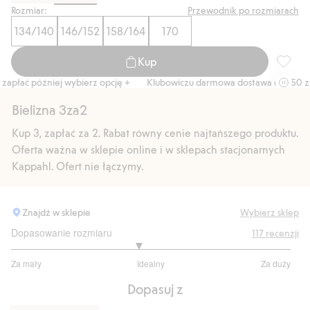
Rozmiar:
Przewodnik po rozmiarach
134/140
146/152
158/164
170
Kup
Bezszwo
apłać później wybierz opcję +
Klubowiczu darmowa dostawa od 150 zł
Bielizna 3za2
Kup 3, zapłać za 2. Rabat równy cenie najtańszego produktu.
Oferta ważna w sklepie online i w sklepach stacjonarnych
Kappahl. Ofert nie łączymy.
Znajdź w sklepie
Wybierz sklep
Dopasowanie rozmiaru
117
recenzji
2.818181818181818
Za mały
Idealny
Za duży
na
Na
5
Dopasuj z
podstawie
77