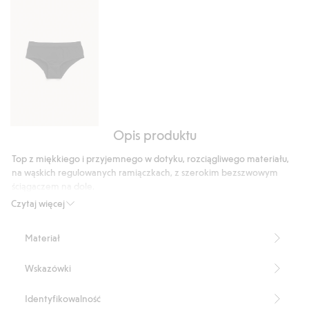
głosów
Opis produktu
Biodrówki
bezszwowe
Top z miękkiego i przyjemnego w dotyku, rozciągliwego materiału,
na wąskich regulowanych ramiączkach, z szerokim bezszwowym
ściągaczem na dole.
Produkt zawiera 51% poliamidu z odzysku.
Czytaj więcej
Numer artykułu
:
306001
Blended Recycled Polyamide
Materiał
Wskazówki
Identyfikowalność