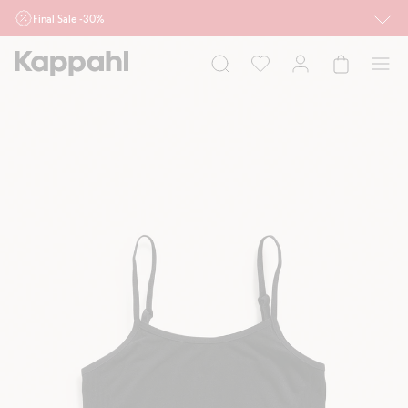
Final Sale -30%
Ważne przy zakupie min. 2 sztuk produktów włączonych w ofertę, również z
działu outlet do 10.8 w sklepach Kappahl i Newbie oraz na kappahl.com. Ofert
nie łączymy
Kobieta
Mężczyzna
Dziecko
Niemowlę
Newbie