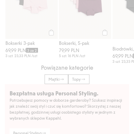
Kup
Kup
Bokserki 3-pak
Bokserki, 5-pak
Biodrówki,
69,99 PLN
79,99 PLN
3 za 2
69,99 PLN
3 szt.
23,33 PLN
/szt
5 szt.
16 PLN
/szt
3 szt.
23,33 
Powiązane kategorie
Majtki
Topy
Bezpłatna usługa Personal Styling.
Potrzebujesz pomocy w doborze garderoby? Szukasz inspiracji
jak znaleźć swój styl i czuć się komfortowo? Skorzystaj z naszej
bezpłatnej, godzinnej usługi osobistego stylisty w jednym z
wybranych sklepów Kappahl.
Personal Styling