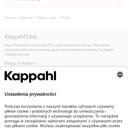
Dziecko
Bielizna
Majtki i topy
Majtki
Kappahl Club.
Nowi Klubowicze otrzymują 15% zniżki na pierwsze zakupy. Warunkiem
uzyskania zniżki jest wyrażenie zgody na komunikację mailową. Szczegóły
znajdują się tutaj.
Dołącz do Klubu!
Potrzebujesz pomocy?