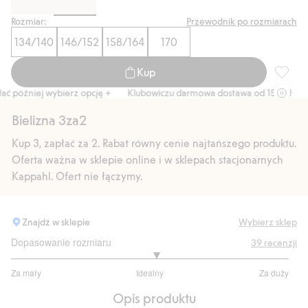
Rozmiar:
Przewodnik po rozmiarach
134/140
146/152
158/164
170
Kup
Bokserk
ć później wybierz opcję +
Klubowiczu darmowa dostawa od 150 zł
Ku
Bielizna 3za2
Kup 3, zapłać za 2. Rabat równy cenie najtańszego produktu.
Oferta ważna w sklepie online i w sklepach stacjonarnych
Kappahl. Ofert nie łączymy.
Znajdź w sklepie
Wybierz sklep
Dopasowanie rozmiaru
39
recenzji
3.083333333333333
Za mały
Idealny
Za duży
na
Na
5
Opis produktu
podstawie