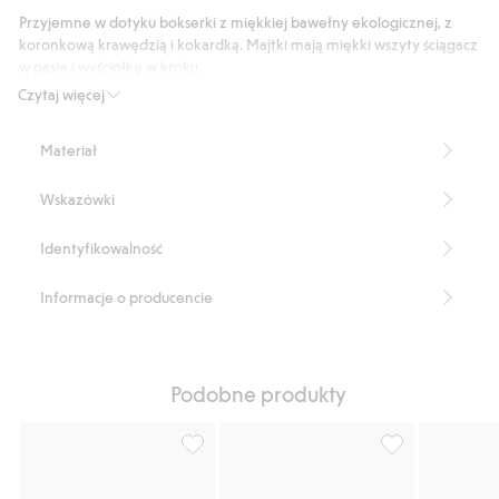
24
Przyjemne w dotyku bokserki z miękkiej bawełny ekologicznej, z
głosów
koronkową krawędzią i kokardką. Majtki mają miękki wszyty ściągacz
w pasie i wyściółkę w kroku.
Produkt zawiera 95% bawełny ekologicznej.
Czytaj więcej
Numer artykułu
:
825687
Organic Cotton
Materiał
Wskazówki
Identyfikowalność
Informacje o producencie
Podobne produkty
Bokserki, 5-pak, Dodaj do listy ulubione
Bokserki 3-pak, 