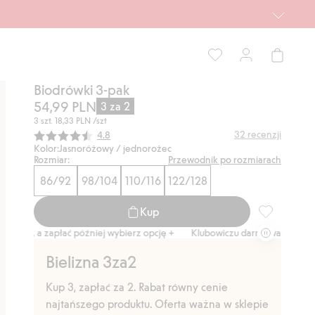
Biodrówki 3-pak
54,99 PLN
3 za 2
3 szt.
18,33 PLN
/szt
Średnia ocena:
32
recenzji
4.8
Kolor:
Jasnoróżowy / jednorożec
Rozmiar:
Przewodnik po rozmiarach
86/92
98/104
110/116
122/128
Kup
Biodrówki 3-
az, a zapłać później wybierz opcję +
Klubowiczu darmowa dostawa od 1
Bielizna 3za2
Kup 3, zapłać za 2. Rabat równy cenie
najtańszego produktu. Oferta ważna w sklepie