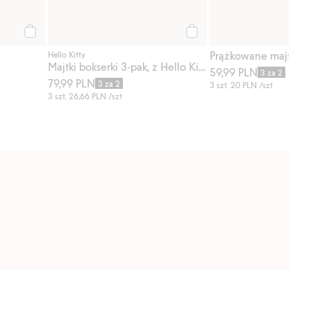
Kup
Kup
Hello Kitty
Majtki bokserki 3-pak, z Hello Kitty
59,99 PLN
3 za 2
79,99 PLN
3 za 2
3 szt.
20 PLN
/szt
3 szt.
26,66 PLN
/szt