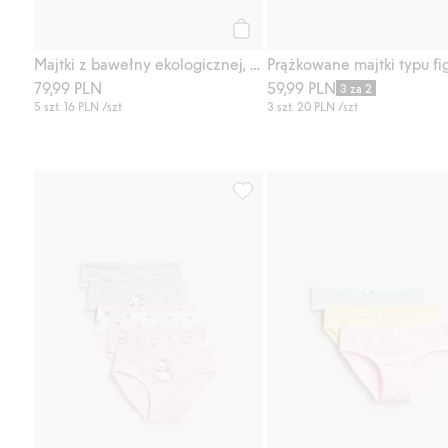
Kup
Majtki z bawełny ekologicznej, 5-pak
79,99 PLN
59,99 PLN
3 za 2
5 szt.
16 PLN
/szt
3 szt.
20 PLN
/szt
Majtki z bawełny ekologicznej, 