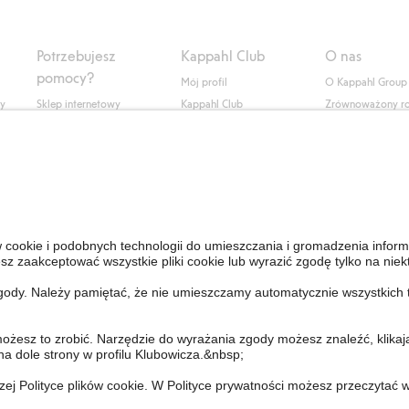
Potrzebujesz
Kappahl Club
O nas
pomocy?
Mój profil
O Kappahl Group
ły
Sklep internetowy
Kappahl Club
Zrównoważony r
Częste pytania
Warunki członkostwa
Praca u nas
Twoje zamówienie
Prasa i aktualnośc
Skontaktuj się z nami
Dostępność cyfro
Znajdź sklep
Sprawdź saldo karty
upominkowej
Personal Styling
Odstąp od umowy