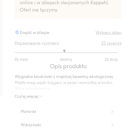
online i w sklepach stacjonarnych Kappahl.
Ofert nie łączymy.
Znajdź w sklepie
Wybierz sklep
Dopasowanie rozmiaru
32
recenzji
2.92
Za mały
Idealny
Za duży
na
Na
Opis produktu
5
podstawie
Wygodne biodrówki z miękkiej bawełny ekologicznej.
25
Majtki mają wąski ściągacz w pasie i wyściółkę w kroku.
głosów
Wzór w jednorożce.
Produkt zawiera 95% bawełny ekologicznej.
Czytaj więcej
Numer artykułu
:
444539
Organic Cotton
Materiał
Wskazówki