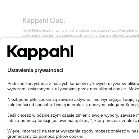
Kappahl Club.
Nowi Klubowicze otrzymują 15% zniżki na pierwsze zakupy. Warunkiem
uzyskania zniżki jest wyrażenie zgody na komunikację mailową. Szczegó
znajdują się tutaj.
Dołącz do Klubu!
Poland
Zmień kraj
Cookies