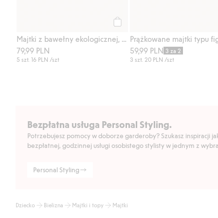
Kup
Majtki z bawełny ekologicznej, 5-pak
79,99 PLN
59,99 PLN
3 za 2
5 szt.
16 PLN
/szt
3 szt.
20 PLN
/szt
Bezpłatna usługa Personal Styling.
Potrzebujesz pomocy w doborze garderoby? Szukasz inspiracji jak 
bezpłatnej, godzinnej usługi osobistego stylisty w jednym z wyb
Personal Styling
Dziecko
Bielizna
Majtki i topy
Majtki