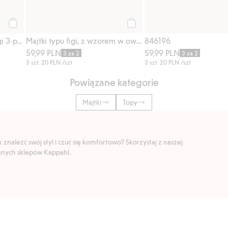
Kup
Kup
Prążkowane majtki typu figi 3-pak
Majtki typu figi, z wzorem w owoce, 3-pak
846196
59,99 PLN
59,99 PLN
3 za 2
3 za 2
3 szt.
20 PLN
/szt
3 szt.
20 PLN
/szt
Powiązane kategorie
Majtki
Topy
znaleźć swój styl i czuć się komfortowo? Skorzystaj z naszej
ranych sklepów Kappahl.