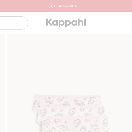
Final Sale -30%
Ważne przy zakupie min. 2 sztuk produktów włączonych w
ofertę, również z działu outlet do 10.8 w sklepach Kappahl i
Newbie oraz na kappahl.com. Ofert nie łączymy
Kobieta
Mężczyzna
Dziecko
Niemowlę
Newbie
Klubowiczu darmowa dostawa od 150 zł
Kup ter