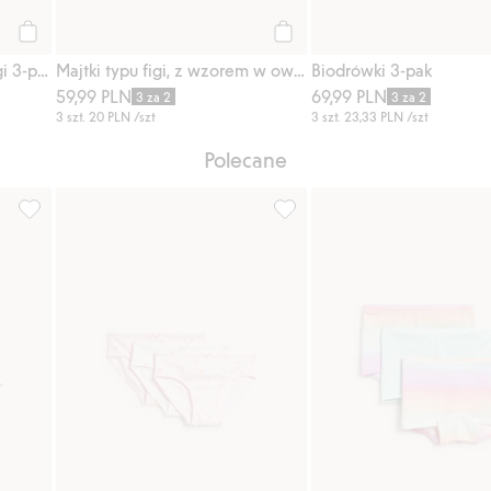
Kup
Kup
Prążkowane majtki typu figi 3-pak
Majtki typu figi, z wzorem w owoce, 3-pak
Biodrówki 3-pak
59,99 PLN
69,99 PLN
3 za 2
3 za 2
3 szt.
20 PLN
/szt
3 szt.
23,33 PLN
/szt
Polecane
5-pak, Dodaj do listy ulubione
Prążkowane majtki typu figi 3-pak, Dodaj do listy ulubione
Majtki typu figi, z wzorem w 