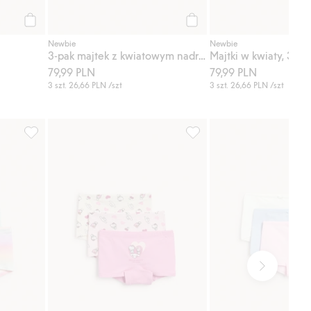
Kup
Kup
Newbie
Newbie
3-pak majtek z kwiatowym nadrukiem
Majtki w kwiaty, 3-pa
79,99 PLN
79,99 PLN
3 szt.
26,66 PLN
/szt
3 szt.
26,66 PLN
/szt
owoce, 3-pak, Dodaj do listy ulubione
846196, Dodaj do listy ulubione
Majtki bokserki 3-pak, z Hel