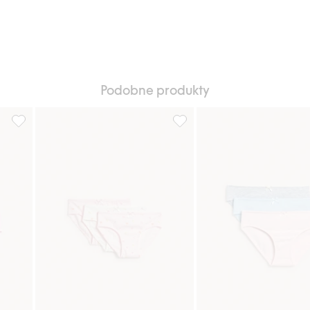
Podobne produkty
5-pak, Dodaj do listy ulubione
Prążkowane majtki typu figi 3-pak, Dodaj do listy ulubione
Majtki typu figi, z wzorem w 