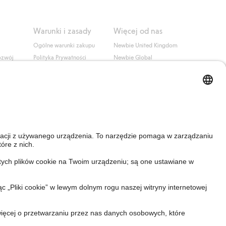
Warunki i zasady
Więcej od nas
Ogólne warunki zakupu
Newbie United Kingdom
ozwój
Polityka Prywatności
Newbie Global
Polityka plików cookie
Affiliate
i
Warunki #YesKappahl
#YesNewbie
wa