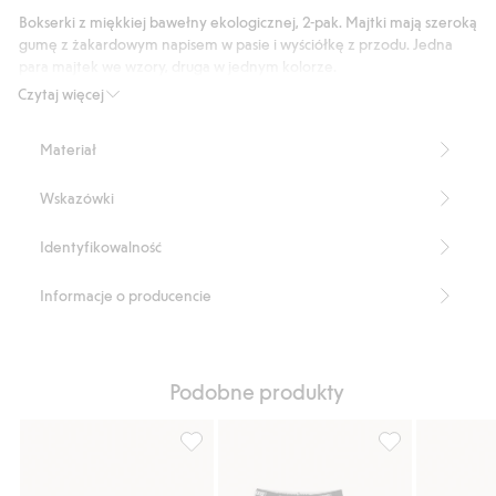
3
Bokserki z miękkiej bawełny ekologicznej, 2-pak. Majtki mają szeroką
głosów
gumę z żakardowym napisem w pasie i wyściółkę z przodu. Jedna
para majtek we wzory, druga w jednym kolorze.
Numer artykułu
:
916395
Czytaj więcej
Organic Cotton
Materiał
Wskazówki
Identyfikowalność
Informacje o producencie
Podobne produkty
Opakowanie 5 szt. bokserek z gumką, Doda
Majtki bokserki 