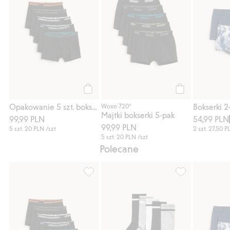
Kup
Kup
Opakowanie 5 szt. bokserek z gumką
Woxo 720°
Majtki bokserki 5-pak
99,99 PLN
54,99 PLN
99,99 PLN
5 szt.
20 PLN
/szt
2 szt.
27,50 P
5 szt.
20 PLN
/szt
Polecane
Opakowanie 5 szt. bokserek z gumką, Doda
Skarpetki 5-pak,