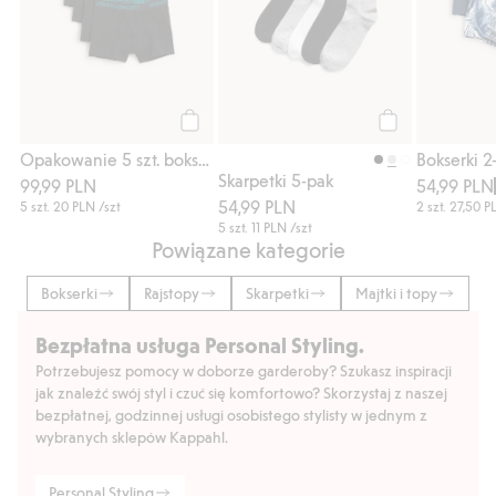
Kup
Kup
Opakowanie 5 szt. bokserek z gumką
Skarpetki 5-pak
99,99 PLN
54,99 PLN
54,99 PLN
5 szt.
20 PLN
/szt
2 szt.
27,50 P
5 szt.
11 PLN
/szt
Powiązane kategorie
Bokserki
Rajstopy
Skarpetki
Majtki i topy
Bezpłatna usługa Personal Styling.
Potrzebujesz pomocy w doborze garderoby? Szukasz inspiracji
jak znaleźć swój styl i czuć się komfortowo? Skorzystaj z naszej
bezpłatnej, godzinnej usługi osobistego stylisty w jednym z
wybranych sklepów Kappahl.
Personal Styling