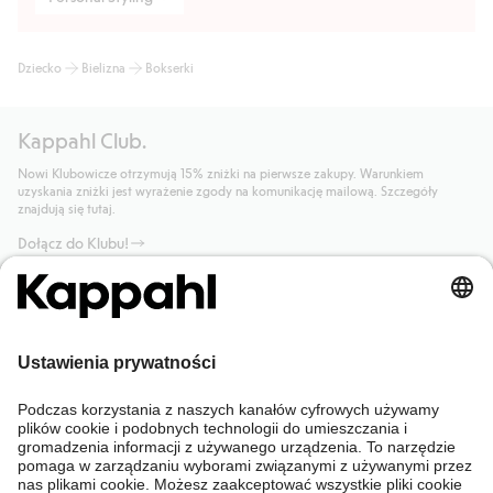
Dziecko
Bielizna
Bokserki
Kappahl Club.
Nowi Klubowicze otrzymują 15% zniżki na pierwsze zakupy. Warunkiem
uzyskania zniżki jest wyrażenie zgody na komunikację mailową. Szczegóły
znajdują się tutaj.
Dołącz do Klubu!
Potrzebujesz pomocy?