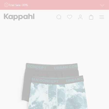
Final Sale -30%
Ważne przy zakupie min. 2 sztuk produktów włączonych w ofertę, również z
działu outlet do 10.8 w sklepach Kappahl i Newbie oraz na kappahl.com. Ofert
nie łączymy
Kobieta
Mężczyzna
Dziecko
Niemowlę
Newbie