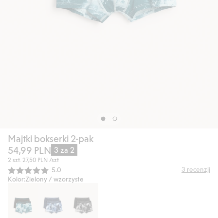
Majtki bokserki 2-pak
54,99 PLN
3 za 2
2 szt.
27,50 PLN
/szt
Średnia ocena:
3
recenzji
5.0
Kolor:
Zielony / wzorzyste