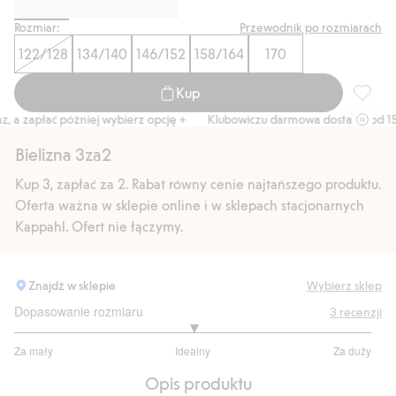
Rozmiar:
Przewodnik po rozmiarach
122/128
134/140
146/152
158/164
170
Kup
Majtki 
 a zapłać później wybierz opcję +
Klubowiczu darmowa dostawa od 150 
Bielizna 3za2
Kup 3, zapłać za 2. Rabat równy cenie najtańszego produktu.
Oferta ważna w sklepie online i w sklepach stacjonarnych
Kappahl. Ofert nie łączymy.
Znajdź w sklepie
Wybierz sklep
Dopasowanie rozmiaru
3
recenzji
3
Za mały
Idealny
Za duży
na
Na
5
Opis produktu
podstawie