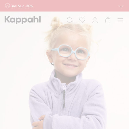
Final Sale -30%
Ważne przy zakupie min. 2 sztuk produktów włączonych w ofertę, również z
działu outlet do 10.8 w sklepach Kappahl i Newbie oraz na kappahl.com. Ofert
nie łączymy
Kobieta
Mężczyzna
Dziecko
Niemowlę
Newbie