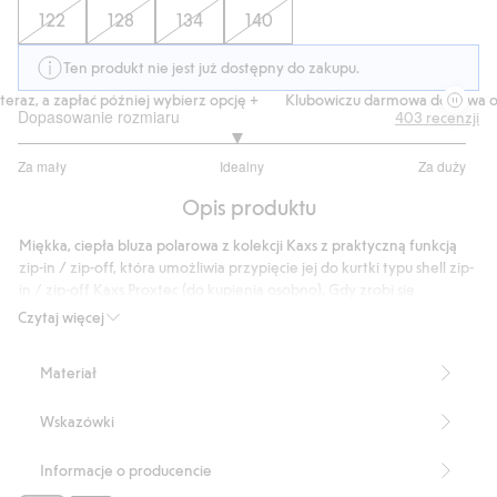
122
128
134
140
Ten produkt nie jest już dostępny do zakupu.
raz, a zapłać później wybierz opcję +
Klubowiczu darmowa dostawa od 
Dopasowanie rozmiaru
403
recenzji
2.944444444444444
Za mały
Idealny
Za duży
na
Na
5
Opis produktu
podstawie
324
Miękka, ciepła bluza polarowa z kolekcji Kaxs z praktyczną funkcją
głosów
zip-in / zip-off, która umożliwia przypięcie jej do kurtki typu shell zip-
in / zip-off Kaxs Proxtec (do kupienia osobno). Gdy zrobi się
chłodniej, można łatwo przypiąć bluzę z polaru jako ciepłą
Czytaj więcej
podszewkę do kurtki typu shell za pomocą zamka błyskawicznego i
dwóch zatrzasków i pętelek w mankietach. Bluza z polaru ma
Materiał
wygodny kołnierz z ochroną podbródka przed zamkiem
błyskawicznym i ściągacze w mankietach. Małe logo na dole.
Wskazówki
Funkcja zip-in / zip-off umożliwia przypięcie do kurtki typu shell
Kaxs Proxtec z funkcją zip-in / zip-off (do kupienia osobno).
Wyłącznie w sprzedaży internetowej: rozmiar 74 i 80
Informacje o producencie
Produkt zawiera 100% poliestru z odzysku.