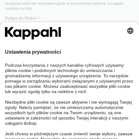
uzyskania zniżki jest wyrażenie zgody na komunikację mailową. Szczegóły
znajdują się tutaj.
Dołącz do Klubu!
Potrzebujesz pomocy?
Sklep internetowy
Kappahl Club
Częste pytania
Mój profil
O nas
Twoje zamówienie
Kappahl Club
O Kappahl Group
Warunki i zasady
Skontaktuj się z nami
Warunki członkostwa
Zrównoważony rozwój