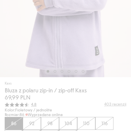
Kaxs
Bluza z polaru zip-in / zip-off Kaxs
69,99 PLN
Średnia ocena:
403
recenzji
4.8
Kolor:
Fioletowy / jednolite
Rozmiar:
86
Wyprzedane online
86
92
98
104
110
116