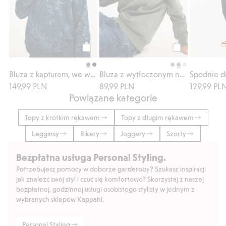
Kup
Kup
Bluza z kapturem, we wzory
Bluza z wytłoczonym nadrukiem tekstowym
149,99 PLN
89,99 PLN
129,99 PL
Powiązane kategorie
Topy z krótkim rękawem
Topy z długim rękawem
Legginsy
Bikery
Joggery
Szorty
Bezpłatna usługa Personal Styling.
Potrzebujesz pomocy w doborze garderoby? Szukasz inspiracji
jak znaleźć swój styl i czuć się komfortowo? Skorzystaj z naszej
bezpłatnej, godzinnej usługi osobistego stylisty w jednym z
wybranych sklepów Kappahl.
Personal Styling