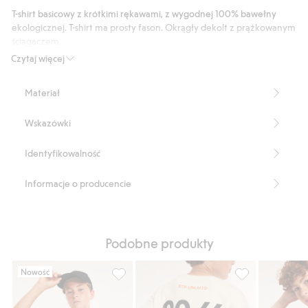
206
T-shirt basicowy z krótkimi rękawami, z wygodnej 100% bawełny
głosów
ekologicznej. T-shirt ma prosty fason. Okrągły dekolt z prążkowanym
ściągaczem.
Prosty fason
Czytaj więcej
Produkt zawiera 100% bawełny pochodzącej z uprawy w
okresie konwersji.
Materiał
Numer artykułu
:
911297
Organic cotton In-conversion- GOTS
Wskazówki
Identyfikowalność
Informacje o producencie
Podobne produkty
Nowość
T-shirt oversize z nadrukiem tekstowym, D
T-shirt oversiz