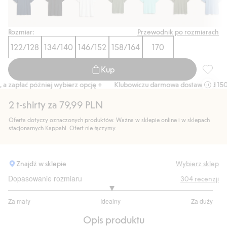
Rozmiar:
Przewodnik po rozmiarach
122/128
134/140
146/152
158/164
170
Kup
T-shirt
zapłać później wybierz opcję +
Klubowiczu darmowa dostawa od 150 zł
2 t-shirty za 79,99 PLN
Oferta dotyczy oznaczonych produktów. Ważna w sklepie online i w sklepach
stacjonarnych Kappahl. Ofert nie łączymy.
Znajdź w sklepie
Wybierz sklep
Dopasowanie rozmiaru
304
recenzji
3.019417475728155
Za mały
Idealny
Za duży
na
Na
5
Opis produktu
podstawie