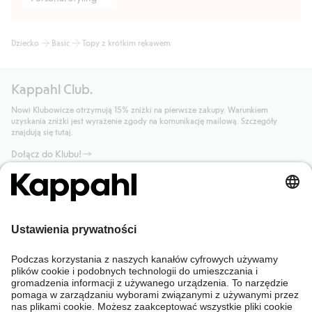
Dziecko
Basic
Topy z krótkim rękawem
Kappahl Club.
Nowi Klubowicze otrzymują 15% zniżki na pierwsze zakupy. Warunkiem
uzyskania zniżki jest wyrażenie zgody na komunikację mailową. Szczegóły
znajdują się tutaj.
Dołącz do Klubu!
Potrzebujesz pomocy?