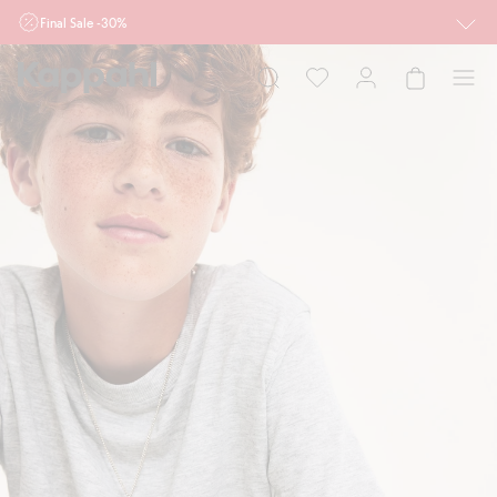
Final Sale -30%
Ważne przy zakupie min. 2 sztuk produktów włączonych w ofertę, również z
działu outlet do 10.8 w sklepach Kappahl i Newbie oraz na kappahl.com. Ofert
nie łączymy
Kobieta
Mężczyzna
Dziecko
Niemowlę
Newbie