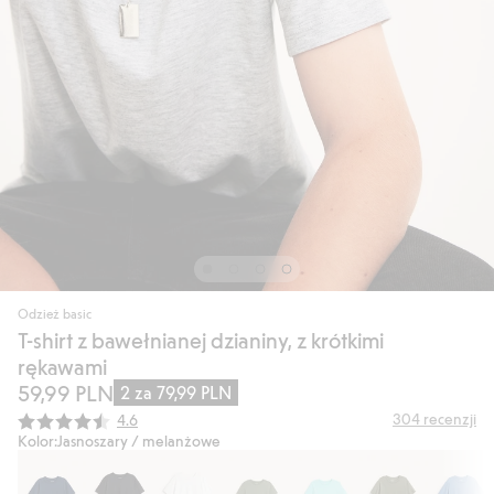
Odzież basic
T-shirt z bawełnianej dzianiny, z krótkimi
rękawami
59,99 PLN
2 za 79,99 PLN
Średnia ocena:
304
recenzji
4.6
Kolor:
Jasnoszary / melanżowe