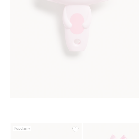
Popularny
Prążkowane legginsy, Dodaj do l