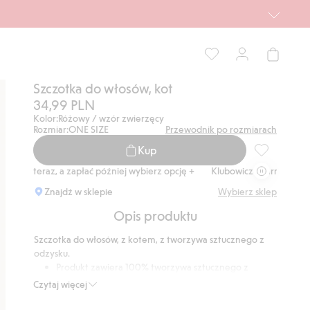
Szczotka do włosów, kot
34,99 PLN
Kolor:
Różowy / wzór zwierzęcy
Rozmiar:
ONE SIZE
Przewodnik po rozmiarach
Kup
Szczotka do 
up teraz, a zapłać później wybierz opcję +
Klubowiczu darmowa dostaw
Znajdź w sklepie
Wybierz sklep
Opis produktu
Szczotka do włosów, z kotem, z tworzywa sztucznego z
odzysku.
Produkt zawiera 100% tworzywa sztucznego z
odzysku.
Czytaj więcej
Numer artykułu
:
862946