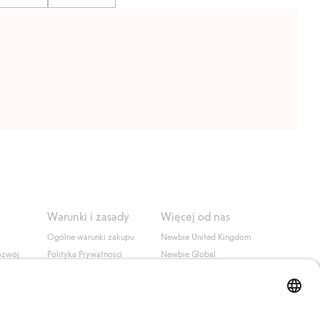
Warunki i zasady
Więcej od nas
Ogólne warunki zakupu
Newbie United Kingdom
ozwój
Polityka Prywatności
Newbie Global
Polityka plików cookie
Affiliate
i
Warunki #YesKappahl
#YesNewbie
wa