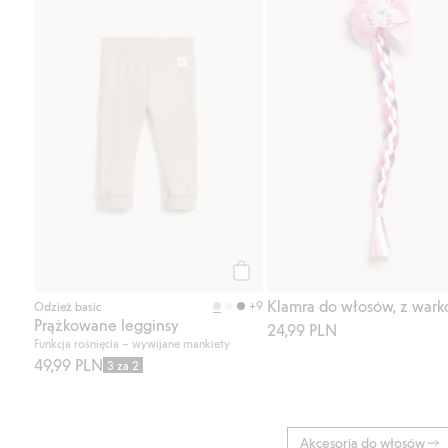
Kup
+9
Odzież basic
Prążkowane legginsy
24,99 PLN
Funkcja rośnięcia – wywijane mankiety
49,99 PLN
3 za 2
Akcesoria do włosów