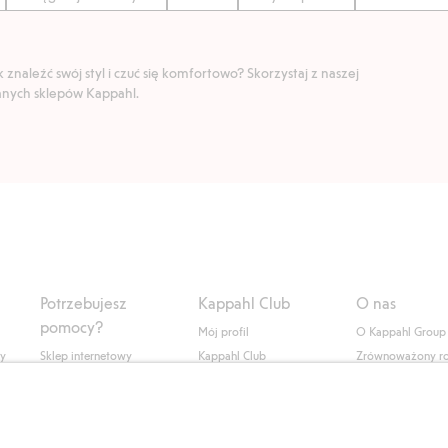
znaleźć swój styl i czuć się komfortowo? Skorzystaj z naszej
ranych sklepów Kappahl.
Potrzebujesz
Kappahl Club
O nas
pomocy?
Mój profil
O Kappahl Group
ły
Sklep internetowy
Kappahl Club
Zrównoważony r
Częste pytania
Warunki członkostwa
Praca u nas
Twoje zamówienie
Prasa i aktualnośc
Skontaktuj się z nami
Dostępność cyfro