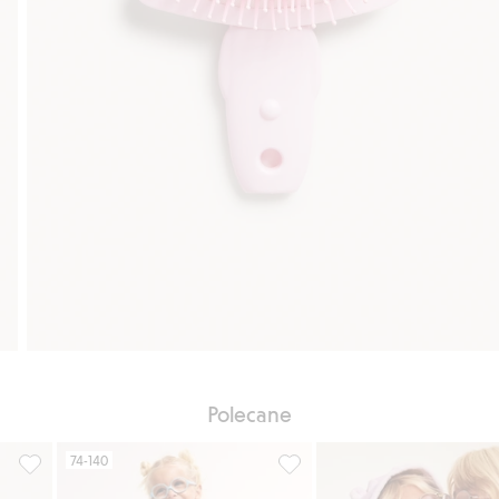
Polecane
74-140
isty ulubione
Klamra do włosów, z warkoczykiem, Dodaj do listy ulubione
Spodnie przeciwdeszczowe Ka