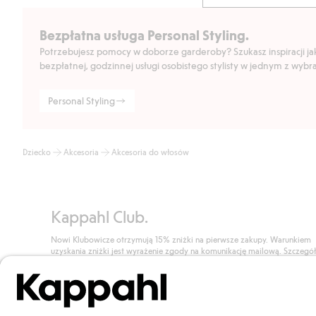
Bezpłatna usługa Personal Styling.
Potrzebujesz pomocy w doborze garderoby? Szukasz inspiracji jak 
bezpłatnej, godzinnej usługi osobistego stylisty w jednym z wyb
Personal Styling
Dziecko
Akcesoria
Akcesoria do włosów
Kappahl Club.
Nowi Klubowicze otrzymują 15% zniżki na pierwsze zakupy. Warunkiem
uzyskania zniżki jest wyrażenie zgody na komunikację mailową. Szczegó
znajdują się tutaj.
Dołącz do Klubu!