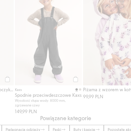
Kup
Kup
Klamra do włosów, z warkoczykiem
Kaxs
Spodnie przeciwdeszczowe Kaxs
99,99 PLN
Wysokość słupa wody: 8000 mm,
zgrzewane szwy
149,99 PLN
Powiązane kategorie
Pielęgnacja odzieży
Paski
Buty i kapcie
Pozostałe ak