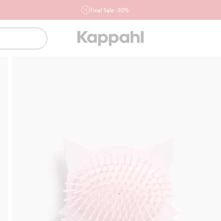
Final Sale -30%
Ważne przy zakupie min. 2 sztuk produktów włączonych w
ofertę, również z działu outlet do 10.8 w sklepach Kappahl i
Newbie oraz na kappahl.com. Ofert nie łączymy
Kobieta
Mężczyzna
Dziecko
Niemowlę
Newbie
Klubowiczu darmowa dostawa od 150 zł
K