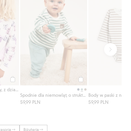
Kup
Kup
Piżama z wzorem w koty, z dzianiny bawełnianej
Spodnie dla niemowląt, o strukturze wafla
Body w paski z nadr
59,99 PLN
59,99 PLN
cesoria
Biżuteria