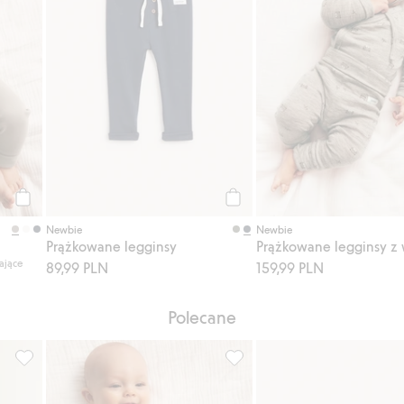
Kup
Kup
Newbie
Newbie
Prążkowane legginsy
Prążkowane legginsy z
ające
89,99 PLN
159,99 PLN
Polecane
isty ulubione
Prążkowane legginsy, Dodaj do listy ulubione
Legginsy dla niemowląt, Doda