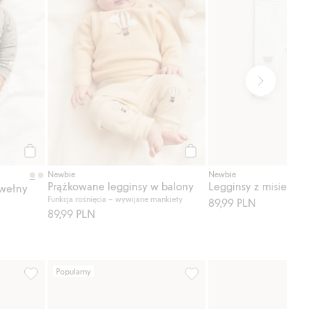
Kup
Kup
Newbie
Newbie
Prążkowane legginsy w balony
Legginsy z misiem
 wełny
Funkcja rośnięcia – wywijane mankiety
89,99 PLN
89,99 PLN
Popularny
j do listy ulubione
Body na zakładkę, w paski, z haftem, Dodaj do listy ulubione
Prążkowane legginsy, Dodaj