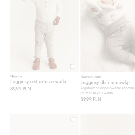
Kup
Newbie
Newbie Icons
Legginsy o strukturze wafla
Legginsy dla niemowląt
89,99 PLN
Regulowane dopasowanie zapewni
dłuższe użytkowanie
89,99 PLN
Prążkowane legginsy, Dodaj do l