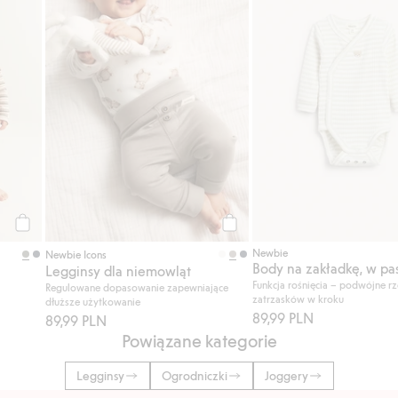
Kup
Kup
Newbie
Newbie Icons
Legginsy dla niemowląt
Funkcja rośnięcia – podwójne r
Regulowane dopasowanie zapewniające
zatrzasków w kroku
dłuższe użytkowanie
89,99 PLN
89,99 PLN
Powiązane kategorie
Legginsy
Ogrodniczki
Joggery