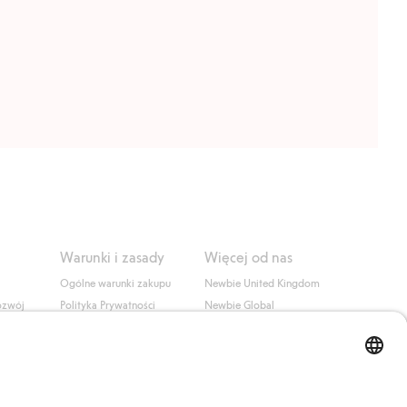
Warunki i zasady
Więcej od nas
Ogólne warunki zakupu
Newbie United Kingdom
ozwój
Polityka Prywatności
Newbie Global
Polityka plików cookie
Affiliate
i
Warunki #YesKappahl
#YesNewbie
wa