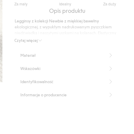
3.75
Za mały
Idealny
Za duży
na
Na
Opis produktu
5
podstawie
Legginsy z kolekcji Newbie z miękkiej bawełny
8
ekologicznej, z wypukłym nadrukowanym pyszczkiem
głosów
niedźwiadka i naszytymi uszkami na kolanach. Elastyczny
pas i ozdobne guziki z przodu. Dostarczane z
Czytaj więcej
podwiniętymi nogawkami.
Produkt zawiera 95% bawełny ekologicznej.
Materiał
Numer artykułu
:
537332
Organic cotton- GOTS
Wskazówki
Identyfikowalność
Informacje o producencie