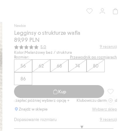
Newbie
Legginsy o strukturze wafla
89,99 PLN
Średnia ocena:
9
recenzji
5.0
Kolor:
Melanżowy beż / struktura
Rozmiar:
Przewodnik po rozmiarach
56
62
68
74
80
86
Kup
Legginsy o s
 zapłać później wybierz opcję +
Klubowiczu darmowa dostawa od 150 zł
Znajdź w sklepie
Wybierz sklep
Dopasowanie rozmiaru
9
recenzji