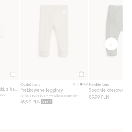
Kup
Kup
+9
Odzież basic
Newbie Icons
Body na zakładkę, w paski, z haftem
Prążkowane legginsy
Spodnie dresowe
zędy
Funkcja rośnięcia – wywijane mankiety
89,99 PLN
49,99 PLN
3 za 2