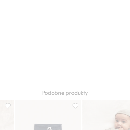
Podobne produkty
aj do listy ulubione
Legginsy dla niemowląt, Dodaj do listy ulubione
Prążkowane legginsy, Dodaj d