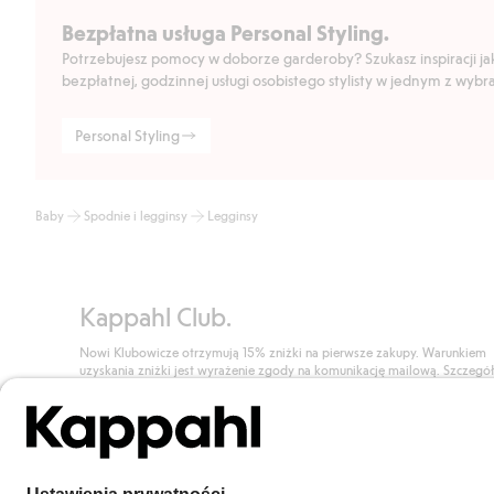
Bezpłatna usługa Personal Styling.
Potrzebujesz pomocy w doborze garderoby? Szukasz inspiracji jak 
bezpłatnej, godzinnej usługi osobistego stylisty w jednym z wyb
Personal Styling
Baby
Spodnie i legginsy
Legginsy
Kappahl Club.
Nowi Klubowicze otrzymują 15% zniżki na pierwsze zakupy. Warunkiem
uzyskania zniżki jest wyrażenie zgody na komunikację mailową. Szczegó
znajdują się tutaj.
Dołącz do Klubu!