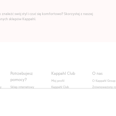
znaleźć swój styl i czuć się komfortowo? Skorzystaj z naszej
ranych sklepów Kappahl.
Potrzebujesz
Kappahl Club
O nas
pomocy?
Mój profil
O Kappahl Group
ły
Sklep internetowy
Kappahl Club
Zrównoważony r
Częste pytania
Warunki członkostwa
Praca u nas
Twoje zamówienie
Prasa i aktualnośc
Skontaktuj się z nami
Dostępność cyfro
Znajdź sklep