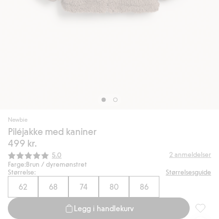
Newbie
Piléjakke med kaniner
499 kr.
Gjennomsnittskarakter:
2
anmeldelser
5.0
Farge:
Brun / dyremønstret
Størrelse:
Størrelsesguide
62
68
74
80
86
Legg i handlekurv
Piléjak