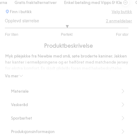
na
Gratis fraktalternativer
Enkel betaling med Vipps & Klarna
Gra
Finn i butikk
Velg butikk
Opplevd størrelse
2
anmeldelser
3
For liten
Perfekt
For stor
av
Basert
5
Produktbeskrivelse
på
1
Myk piléjakke fra Newbie med små, søte broderte kaniner. Jakken
stemmer
har kanter i ermeåpningene og er helfôret med matchende jersey
for ekstra komfort. En skjult glidelås foran med hakebeskyttelse
øverst. Perfekt som et varmende lag på kjøligere dager. Avtakbar
Vis mer
hette i størrelse 86.
Myk pilékvalitet.
Materiale
Brodert kaninmønster.
SAB-glidelås.
Vaskeråd
Hakebeskyttelse.
Avtakbar hette i størrelse 86.
Produktet inneholder 100 % resirkulert polyester.
Sporbarhet
Artikkelnummer
:
905182
Recycled Polyester
Produksjonsinformasjon