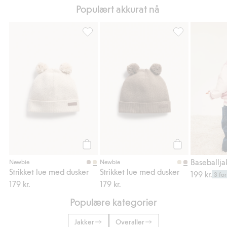
Populært akkurat nå
Strikket lue med dusker, Legg til i favoriter
Strikket lue med 
Legg til
Legg til
Newbie
Newbie
Strikket lue med dusker
Strikket lue med dusker
199 kr.
3 for
179 kr.
179 kr.
Populære kategorier
Jakker
Overaller