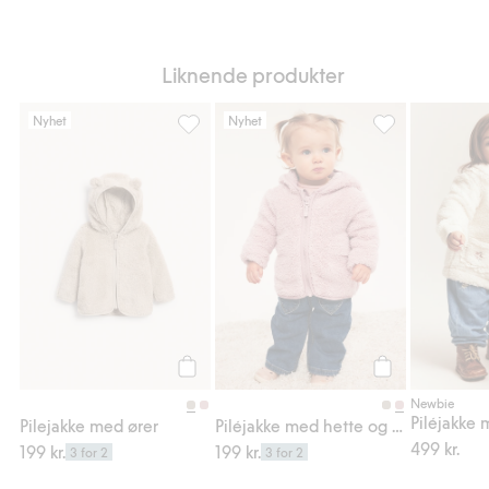
Liknende produkter
Nyhet
Nyhet
Pilejakke med ører, Legg til i favoriter
Piléjakke med he
Legg til
Legg til
Newbie
Pilejakke med ører
Piléjakke med hette og ører
499 kr.
199 kr.
199 kr.
3 for 2
3 for 2