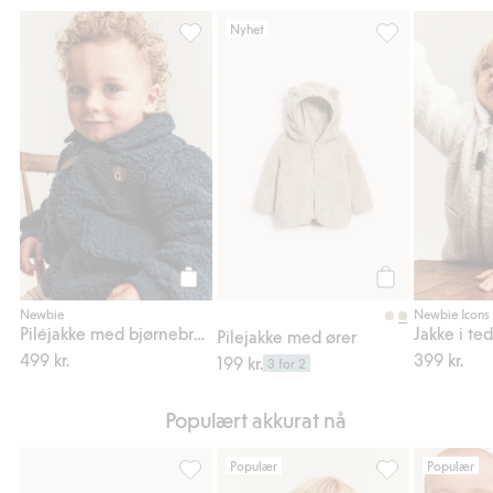
Nyhet
Piléjakke med bjørnebroderi, Legg til i fav
Pilejakke med øre
Legg til
Legg til
Newbie
Newbie Icons
Piléjakke med bjørnebroderi
Jakke i te
Pilejakke med ører
499 kr.
399 kr.
199 kr.
3 for 2
Populært akkurat nå
Populær
Populær
Strikket lue med dusker, Legg til i favoriter
Selebukser i kord