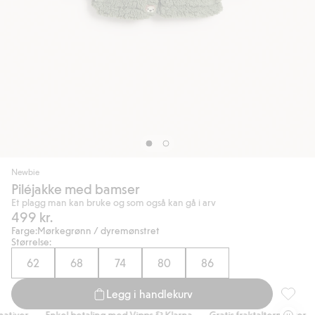
Newbie
Piléjakke med bamser
Et plagg man kan bruke og som også kan gå i arv
499 kr.
Farge:
Mørkegrønn / dyremønstret
Størrelse:
62
68
74
80
86
Legg i handlekurv
Piléjak
iver
Enkel betaling med Vipps & Klarna
Gratis fraktalternativer
E