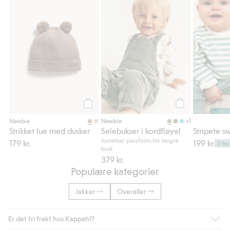
Legg til
Legg til
+1
Newbie
Newbie
Strikket lue med dusker
Selebukser i kordfløyel
Justerbar passform for lengre
179 kr.
199 kr.
3 for
bruk
379 kr.
Populære kategorier
Jakker
Overaller
Er det fri frakt hos Kappahl?