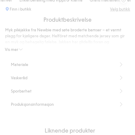
Finn i butikk
Velg butikk
Produktbeskrivelse
Myk piléjakke fra Newbie med søte broderte bamser – et varmt
plagg for kjøligere dager. Helfôret med matchende jersey som gir
en myk og behagelig følelse. Jakken har glidelås foran og
ribbekanter ved ermeåpningene. En diskré navnelapp ved
Vis mer
ermeåpningen med plass til flere navn gjør det enkelt å gi plagget
videre. Avtakbar hette i størrelse 86.
Materiale
Myk pilékvalitet.
Broderte bamser.
Vaskeråd
Helfôret.
Avtakbar hette i størrelse 86.
Inneholder 100 % resirkulert polyester.
Sporbarhet
Artikkelnummer
:
905067
Recycled Polyester
Produksjonsinformasjon
Liknende produkter