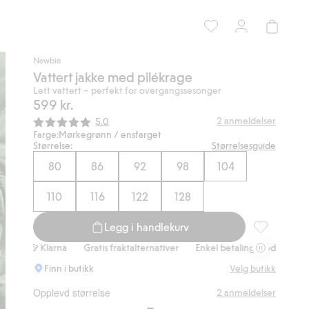
Newbie
Vattert jakke med pilékrage
Lett vattert – perfekt for overgangssesonger
599 kr.
Gjennomsnittskarakter:
2
anmeldelser
5.0
Farge:
Mørkegrønn / ensfarget
Størrelse:
Størrelsesguide
80
86
92
98
104
110
116
122
128
Legg i handlekurv
Vattert jakk
 Klarna
Gratis fraktalternativer
Enkel betaling med Vipps & Klarna
Finn i butikk
Velg butikk
Opplevd størrelse
2
anmeldelser