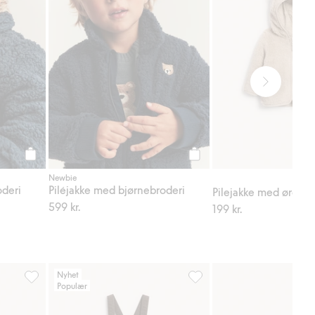
Legg til
Legg til
Newbie
oderi
Piléjakke med bjørnebroderi
Pilejakke med ører
599 kr.
199 kr.
Nyhet
Populær
g til i favoriter
4-pk. sokker med dinosaurer, Legg til i favoriter
Selebukser i kordfløyel, Legg