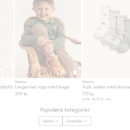
Legg til
Legg til
Newbie
Newbie
eddyfôr
Langermet topp med krage
4-pk. sokker med dinosa
399 kr.
179 kr.
4 stk.
44,75 kr.
/stk
Populære kategorier
Jakker
Overaller