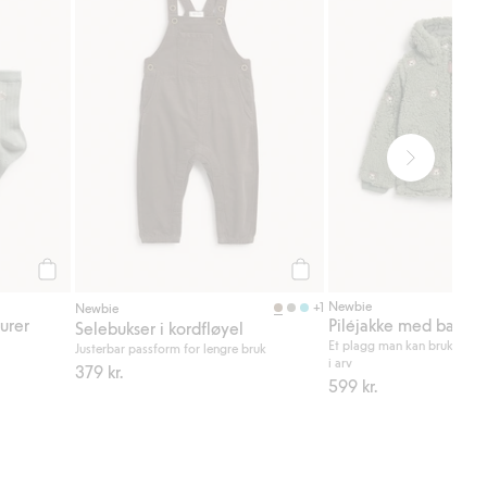
Legg til
Legg til
Newbie
+1
Newbie
urer
Piléjakke med bamse
Selebukser i kordfløyel
Et plagg man kan bruke og 
Justerbar passform for lengre bruk
i arv
379 kr.
599 kr.