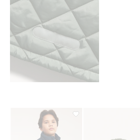
Lettvektsjakke, Legg til i favorit