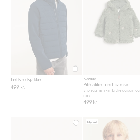
Legg til
Lettvektsjakke
Newbie
Piléjakke med bamser
499 kr.
Et plagg man kan bruke og som og
i arv
499 kr.
Nyhet
Strikket lue med dusker, Legg til 