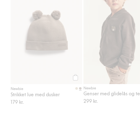
Legg til
Newbie
Newbie
Genser med glidelås og t
Strikket lue med dusker
299 kr.
179 kr.