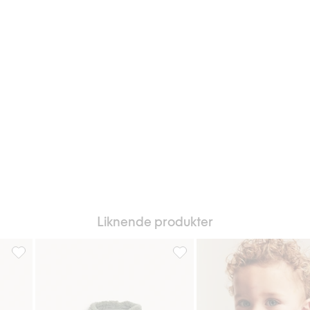
Liknende produkter
er
Piléjakke med bamser, Legg til i favoriter
Piléjakke med bamser, Legg til