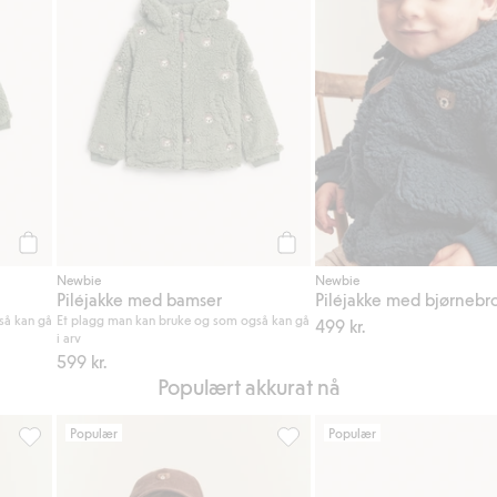
Legg til
Legg til
Newbie
Newbie
Piléjakke med bamser
Piléjakke med bjørnebr
så kan gå
Et plagg man kan bruke og som også kan gå
499 kr.
i arv
599 kr.
Populært akkurat nå
Populær
Populær
i favoriter
Genser med glidelås og teddyfôr, Legg til i favoriter
Langermet topp med krage, Leg