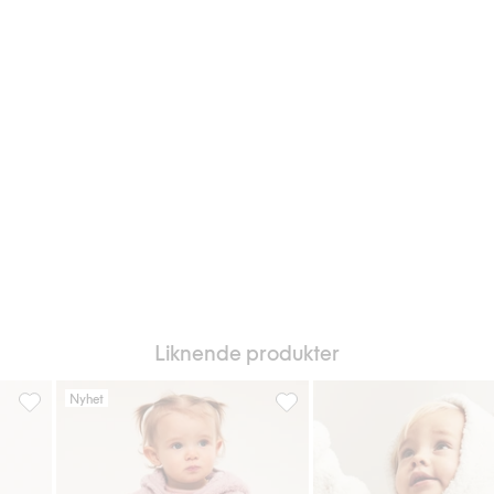
Liknende produkter
Nyhet
 favoriter
Pilejakke med ører, Legg til i favoriter
Piléjakke med hette og ører, L