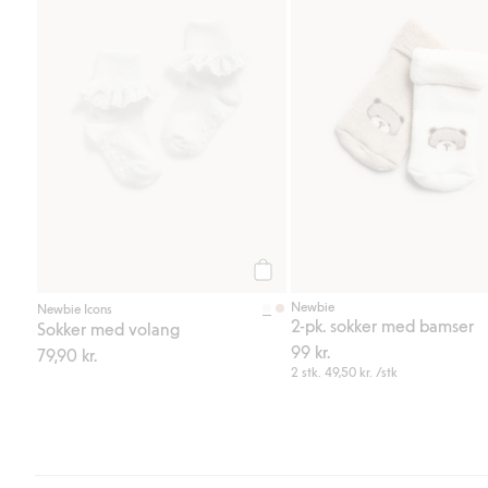
Legg til
Newbie
Newbie Icons
2-pk. sokker med bamser
Sokker med volang
99 kr.
79,90 kr.
2 stk.
49,50 kr.
/stk