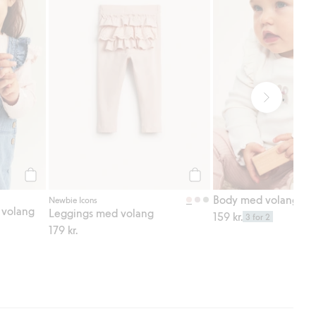
Legg til
Legg til
Newbie Icons
 volang
Leggings med volang
159 kr.
3 for 2
179 kr.