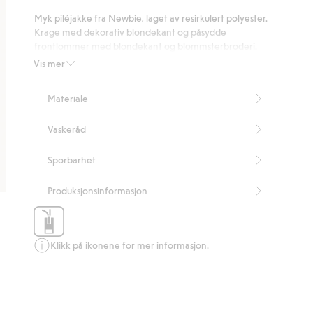
på
Myk piléjakke fra Newbie, laget av resirkulert polyester.
2
Krage med dekorativ blondekant og påsydde
stemmer
frontlommer med blondekant og blommsterbroderi.
Helfôret med kant ved ermeåpningene. Kan
Vis mer
søskenmatches.
Inneholder 100 % resirkulert polyester.
Materiale
Artikkelnummer
:
525477
Recycled Polyester
Vaskeråd
Sporbarhet
Produksjonsinformasjon
Klikk på ikonene for mer informasjon.