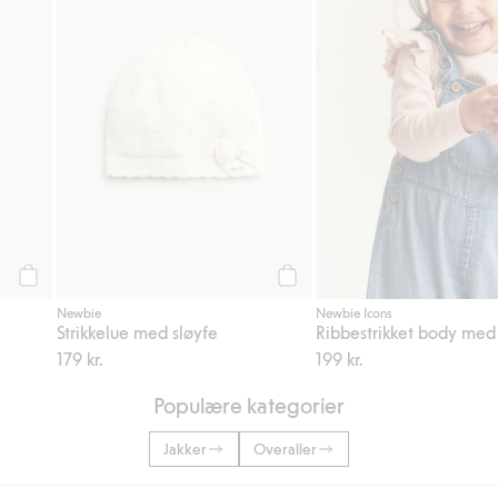
Legg til
Legg til
Newbie
Newbie Icons
Strikkelue med sløyfe
Ribbestrikket body med
179 kr.
199 kr.
Populære kategorier
Jakker
Overaller