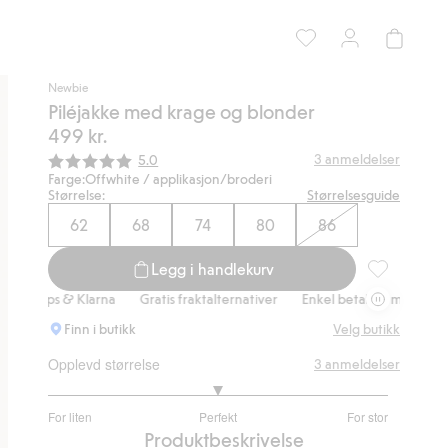
Newbie
Piléjakke med krage og blonder
499 kr.
Gjennomsnittskarakter:
3
anmeldelser
5.0
Farge:
Offwhite / applikasjon/broderi
Størrelse:
Størrelsesguide
62
68
74
80
86
Legg i handlekurv
Piléjakke me
ps & Klarna
Gratis fraktalternativer
Enkel betaling med Vipps & Klar
Finn i butikk
Velg butikk
Opplevd størrelse
3
anmeldelser
3
For liten
Perfekt
For stor
av
Basert
Produktbeskrivelse
5