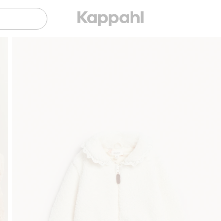
Gratis fraktalternativer
Enkel betaling med Vip