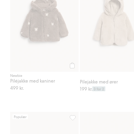
Legg til
Newbie
Piléjakke med kaniner
Pilejakke med ører
499 kr.
199 kr.
3 for 2
Populær
Sokker med volang, Legg til i fa