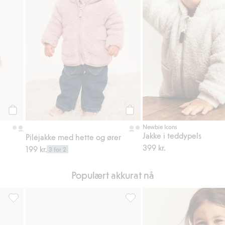
Legg til
Legg til
Newbie Icons
Jakke i teddypels
Piléjakke med hette og ører
399 kr.
199 kr.
3 for 2
Populært akkurat nå
voriter
2-pk. sokker med bamser, Legg til i favoriter
Strikkelue med sløyfe, Legg til