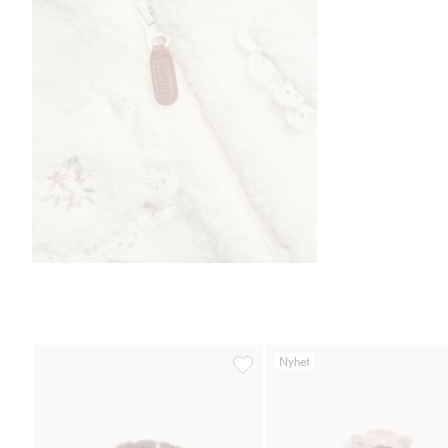
Nyhet
Piléjakke med kaniner, Legg til i