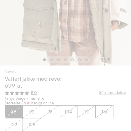
Newbie
Vattert jakke med rever
699 kr.
Gjennomsnittskarakter:
54
anmeldelser
5.0
Farge:
Beige / mønstret
Størrelse:
86
Utsolgt online
86
92
98
104
110
116
122
128