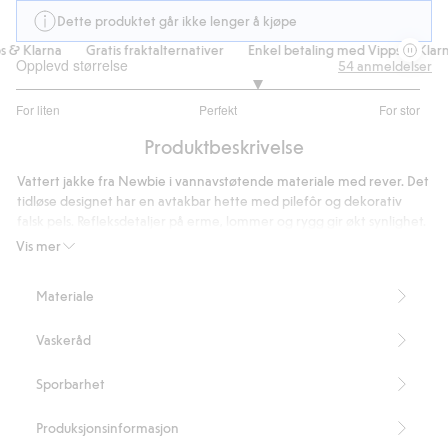
Dette produktet går ikke lenger å kjøpe
& Klarna
Gratis fraktalternativer
Enkel betaling med Vipps & Klarna
Opplevd størrelse
54
anmeldelser
3.382978723404255
For liten
Perfekt
For stor
av
Basert
5
Produktbeskrivelse
på
47
Vattert jakke fra Newbie i vannavstøtende materiale med rever. Det
stemmer
tidløse designet har en avtakbar hette med pilefôr og dekorativ
falsk pels. Refleksdetaljer på erme, lommer og rygg gir økt synlighet.
Jakken har to frontlommer med skjult trykknapp, komfortable
Vis mer
mansjetter i ermeavslutning samt lukking med glidelås og
trykknapper. Diskré navnelapp ved armhulen gjør plagget enkelt å
Materiale
arve videre.
Inneholder 100 % resirkulert polyester.
Vaskeråd
Dette produktet er laget av resirkulert polyester.
Artikkelnummer
:
465211
Sporbarhet
Recycled Polyester
Produksjonsinformasjon