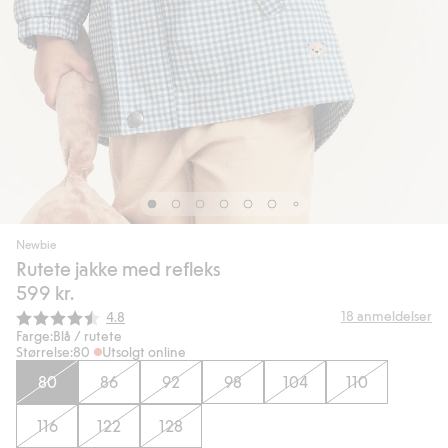
Newbie
Rutete jakke med refleks
599 kr.
Gjennomsnittskarakter:
18
anmeldelser
4.8
Farge:
Blå / rutete
Størrelse:
80
Utsolgt online
80
86
92
98
104
110
116
122
128