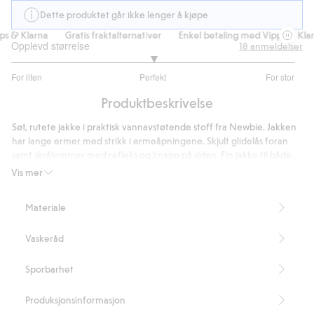
Dette produktet går ikke lenger å kjøpe
 & Klarna
Gratis fraktalternativer
Enkel betaling med Vipps & Klarn
Opplevd størrelse
18
anmeldelser
3
For liten
Perfekt
For stor
av
Basert
5
Produktbeskrivelse
på
15
Søt, rutete jakke i praktisk vannavstøtende stoff fra Newbie. Jakken
stemmer
har lange ermer med strikk i ermeåpningene. Skjult glidelås foran
samt skrålommer med refleks og knapp på siden. Fin jakke til både
barn og baby. Avtakbar hette i størrelse 86–128, fast hette i størrelse
Vis mer
80 med skjulte knapper.
Inneholder 100 % resirkulert polyester.
Materiale
Artikkelnummer
:
415869
Recycled Polyester
Vaskeråd
Sporbarhet
Produksjonsinformasjon