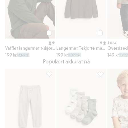
Legg til
Legg til
Basics
Vafflet langermet t-skjorte
Langermet T-skjorte med lomme
199 kr.
199 kr.
149 kr.
3 for 2
3 for 2
3 for
Populært akkurat nå
Joggebukse, Legg til i favoriter
4-pk. sokker med