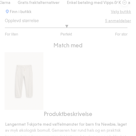
rna
Gratis fraktalternativer
Enkel betaling med Vipps & Klarna
Gr
Finn i butikk
Velg butikk
Opplevd størrelse
5
anmeldelser
3
For liten
Perfekt
For stor
av
Basert
5
Match med
på
4
stemmer
Produktbeskrivelse
Joggebukse
Langermet T-skjorte med vaffelmønster for barn fra Newbie, laget
av myk økologisk bomull. Genseren har rund hals og en praktisk