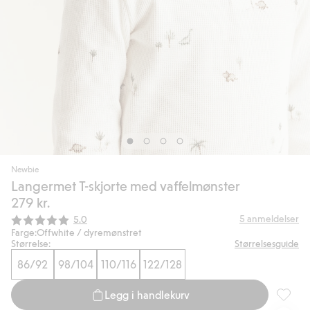
Newbie
Langermet T-skjorte med vaffelmønster
279 kr.
Gjennomsnittskarakter:
5
anmeldelser
5.0
Farge:
Offwhite / dyremønstret
Størrelse:
Størrelsesguide
86/92
98/104
110/116
122/128
Legg i handlekurv
Langerm