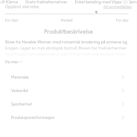
& Klarna
Gratis fraktalternativer
Enkel betaling med Vipps & Klarna
Opplevd størrelse
66
anmeldelser
3.964285714285714
For liten
Perfekt
For stor
av
Basert
5
Produktbeskrivelse
på
56
Bluse fra Newbie Woman med romantisk brodering på ermene og
stemmer
kragen. Laget av myk økologisk bomull. Blusen har trekvartsermer
med knapp i ermeåpningene samt V-hals med små knapper foran.
En nydelig topp som kan matches med både barn og baby.
Vis mer
Lengde 60 cm i størrelse S.
Størrelse S tilsvarer dobbeltstørrelsen 36/38.
Materiale
Inneholder 100 % økologisk bomull.
Artikkelnummer
:
430520
Vaskeråd
Organic cotton
Sporbarhet
Produksjonsinformasjon