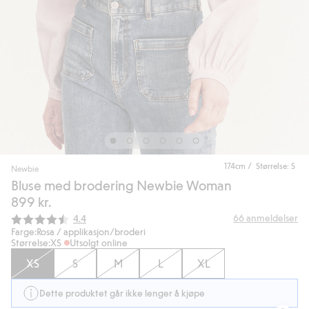
174cm / Størrelse: S
Newbie
Bluse med brodering Newbie Woman
899 kr.
Gjennomsnittskarakter:
66
anmeldelser
4.4
Farge:
Rosa / applikasjon/broderi
Størrelse:
XS
Utsolgt online
XS
S
M
L
XL
Dette produktet går ikke lenger å kjøpe