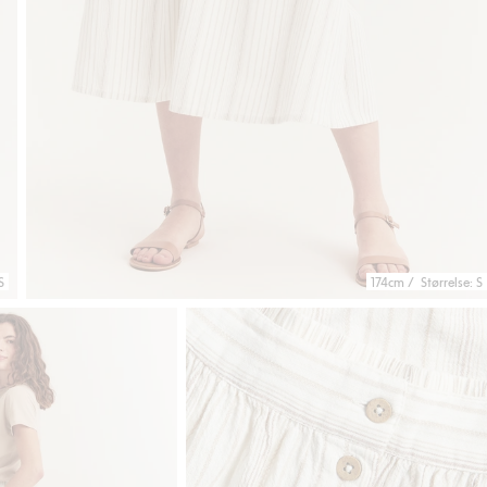
S
174cm / Størrelse: S