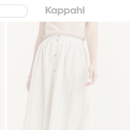
Gratis fraktalternativer
Enkel betaling med Vipp