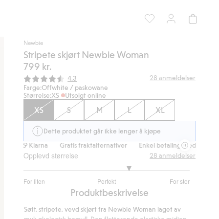
Newbie
Stripete skjørt Newbie Woman
799 kr.
Gjennomsnittskarakter:
28
anmeldelser
4.3
Farge:
Offwhite / paskowane
Størrelse:
XS
Utsolgt online
XS
S
M
L
XL
Dette produktet går ikke lenger å kjøpe
s & Klarna
Gratis fraktalternativer
Enkel betaling med Vipps & Klarn
Opplevd størrelse
28
anmeldelser
3.56
For liten
Perfekt
For stor
av
Basert
Produktbeskrivelse
5
på
Søtt, stripete, vevd skjørt fra Newbie Woman laget av
25
myk økologisk bomull. Den flatterende elastiske midjen