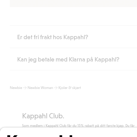
Er det fri frakt hos Kappahl?
Kan jeg betale med Klarna på Kappahl?
Som medlem i Kappahl Club har du alltid gratis frakt til butikk,
etter at du har logget inn og er identifisert som medlem.
Ellers koster frakten 59 NOK for levering med Bring, hjemleve
Ja, i samarbeid med Klarna tilbyr vi smidig betaling med faktura 
Les mer
Newbie
Newbie Woman
Kjoler & skjørt
Ved å oppgi informasjon i kassen godkjenner du Klarnas vilkår. Når
Les mer
Kappahl Club.
Som medlem i Kappahl Club får du 15% rabatt på ditt første kjøp. Du får
unike medlemstilbud, alltid fri frakt (til utleveringssted) ved kjøp over 50
kr, og du samler poeng på alle dine kjøp og aktiviteter.