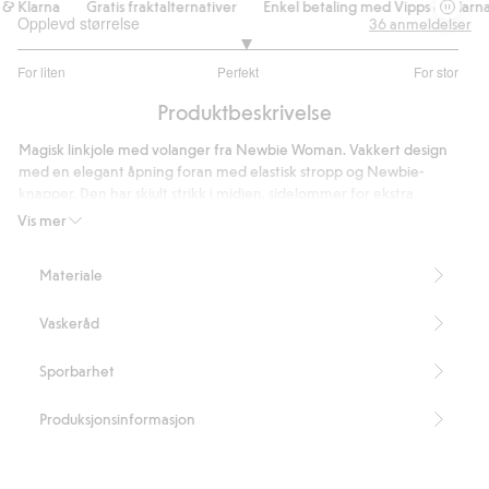
 Klarna
Gratis fraktalternativer
Enkel betaling med Vipps & Klarna
Opplevd størrelse
36
anmeldelser
3.064516129032258
For liten
Perfekt
For stor
av
Basert
5
Produktbeskrivelse
på
31
Magisk linkjole med volanger fra Newbie Woman. Vakkert design
stemmer
med en elegant åpning foran med elastisk stropp og Newbie-
knapper. Den har skjult strikk i midjen, sidelommer for ekstra
funksjonalitet, en høy volang på skjørtet og utsvingte ermer for en
Vis mer
romantisk og stilig look. Perfekt til både hverdag og fest, og kan også
matches søtt med baby og barn for en enhentlig look.
Materiale
Lengde 130 cm i størrelse S.
Størrelse S tilsvarer dobbeltstørrelsen 36/38.
Vaskeråd
Inneholder 100 % Masters of FLAX FIBRE™-lin.
Artikkelnummer
:
438689
Sporbarhet
Masters of FLAX FIBRE™
Produksjonsinformasjon