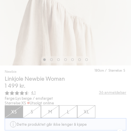
180cm / Størrelse: S
Newbie
Linkjole Newbie Woman
1 499 kr.
Gjennomsnittskarakter:
36
anmeldelser
4.1
Farge:
Lys beige / ensfarget
Størrelse:
XS
Utsolgt online
XS
S
M
L
XL
Dette produktet går ikke lenger å kjøpe