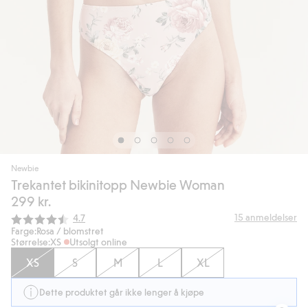
Newbie
Trekantet bikinitopp Newbie Woman
299 kr.
Gjennomsnittskarakter:
15
anmeldelser
4.7
Farge:
Rosa / blomstret
Størrelse:
XS
Utsolgt online
XS
S
M
L
XL
Dette produktet går ikke lenger å kjøpe