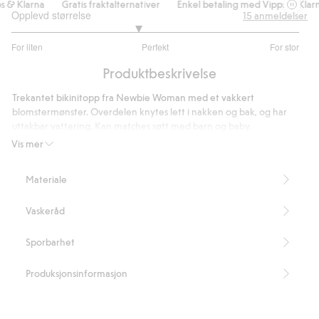
& Klarna
Gratis fraktalternativer
Enkel betaling med Vipps & Klarna
Opplevd størrelse
15
anmeldelser
2.75
For liten
Perfekt
For stor
av
Basert
5
Produktbeskrivelse
på
8
Trekantet bikinitopp fra Newbie Woman med et vakkert
stemmer
blomstermønster. Overdelen knytes lett i nakken og bak, og har
uttakbar vattering. Kan matches søtt med barn og baby.
Størrelse S tilsvarer str. 38.
Vis mer
Inneholder 82 % resirkulert polyester.
Artikkelnummer
:
414862
Materiale
Blended Recycled Polyester
Vaskeråd
Sporbarhet
Produksjonsinformasjon