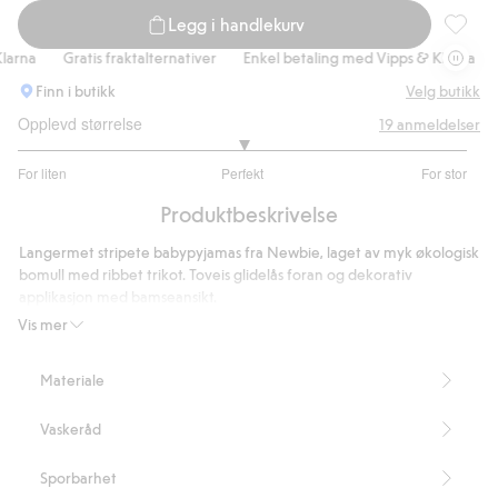
Legg i handlekurv
Stripet
rna
Gratis fraktalternativer
Enkel betaling med Vipps & Klarna
Gr
Finn i butikk
Velg butikk
Opplevd størrelse
19
anmeldelser
3
For liten
Perfekt
For stor
av
Basert
5
Produktbeskrivelse
på
13
Langermet stripete babypyjamas fra Newbie, laget av myk økologisk
stemmer
bomull med ribbet trikot. Toveis glidelås foran og dekorativ
applikasjon med bamseansikt.
Inneholder 100 % økologisk bomull.
Vis mer
Artikkelnummer
:
863118
Organic cotton – GOTS
Materiale
Vaskeråd
Sporbarhet