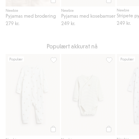
Legg til
Legg til
Newbie
Newbie
Newbie
Pyjamas med brodering
Pyjamas med kosebamser
249 kr.
279 kr.
249 kr.
Populært akkurat nå
Populær
Populær
Pyjamas med kosebamser, Legg til i favori
Stripet omslagsb
Legg til
Legg til