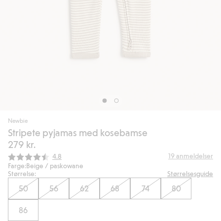
Newbie
Stripete pyjamas med kosebamse
279 kr.
Gjennomsnittskarakter:
19
anmeldelser
4.8
Farge:
Beige / paskowane
Størrelse:
Størrelsesguide
50
56
62
68
74
80
86