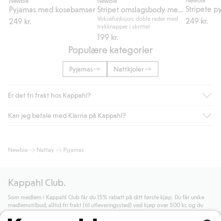
Newbie
Newbie
Newbie
Pyjamas med kosebamser
Stripet omslagsbody med broderi
Voksefunksjon, doble rader med
249 kr.
249 kr.
trykknapper i skrittet
199 kr.
Populære kategorier
Pyjamas
Nattkjoler
Er det fri frakt hos Kappahl?
Kan jeg betale med Klarna på Kappahl?
Som medlem i Kappahl Club har du alltid gratis frakt til butikk,
eller når du handler for over 500 NOK og velger levering med
Bring eller hjemlevering med Helthjem. Fraktkostnaden fjernes
Ja, i samarbeid med Klarna tilbyr vi smidig betaling med faktura
Newbie
Nattøy
Pyjamas
automatisk etter at du har logget inn og er identifisert som
og andre betalingsmåter.
medlem.
Ved å oppgi informasjon i kassen godkjenner du Klarnas vilkår.
Ellers koster frakten 59 NOK for levering med Bring,
Når du klikker på "Fullfør kjøp" godkjenner du Kappahls
Kappahl Club.
hjemlevering med Helthjem koster 49 NOK og 99 NOK for
generelle vilkår.
Les mer om Klarnas betalingsvilkår
(ekstern
hjemlevering med Bring uansett hvor mye du handler for.
lenke).
Som medlem i Kappahl Club får du 15% rabatt på ditt første kjøp. Du får unike
medlemstilbud, alltid fri frakt (til utleveringssted) ved kjøp over 500 kr, og du
Les mer
Les mer
samler poeng på alle dine kjøp og aktiviteter.