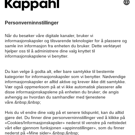
Bli medlem
Trenger du hjelp?
Kundeservice
Kappahl Club
Vanlige spørsmål
Logg inn
Om oss
Bestilling
Kappahl Club
Om Kappahl Group
Vilkår & retningslinjer
Kontakt oss
Medlemsvilkår
Bærekraft
Kjøpsvilkår
Mer fra oss
Finn butikk
Jobbe hos oss