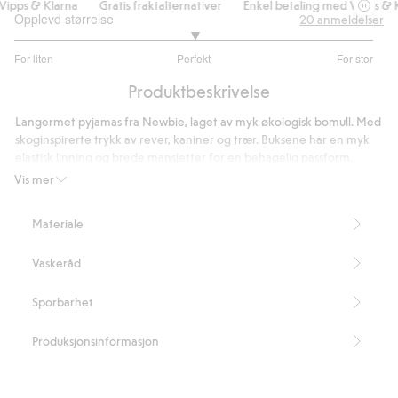
ipps & Klarna
Gratis fraktalternativer
Enkel betaling med Vipps & Kl
Opplevd størrelse
20
anmeldelser
3
For liten
Perfekt
For stor
av
Basert
5
Produktbeskrivelse
på
17
Langermet pyjamas fra Newbie, laget av myk økologisk bomull. Med
stemmer
skoginspirerte trykk av rever, kaniner og trær. Buksene har en myk
elastisk linning og brede mansjetter for en behagelig passform.
Inneholder 100 % økologisk bomull.
Vis mer
Artikkelnummer
:
530998
Organic cotton – GOTS
Materiale
Vaskeråd
Sporbarhet
Produksjonsinformasjon