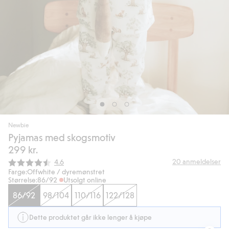
Newbie
Pyjamas med skogsmotiv
299 kr.
Gjennomsnittskarakter:
20
anmeldelser
4.6
Farge:
Offwhite / dyremønstret
Størrelse:
86/92
Utsolgt online
86/92
98/104
110/116
122/128
Dette produktet går ikke lenger å kjøpe