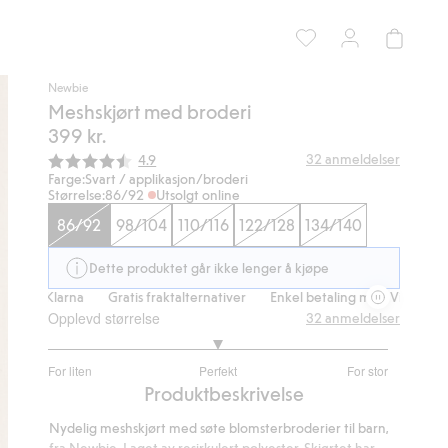
Newbie
Meshskjørt med broderi
399 kr.
Gjennomsnittskarakter:
32
anmeldelser
4.9
Farge:
Svart / applikasjon/broderi
Størrelse:
86/92
Utsolgt online
86/92
98/104
110/116
122/128
134/140
Dette produktet går ikke lenger å kjøpe
larna
Gratis fraktalternativer
Enkel betaling med Vipps & Klarna
Opplevd størrelse
32
anmeldelser
3
For liten
Perfekt
For stor
av
Basert
Produktbeskrivelse
5
på
Nydelig meshskjørt med søte blomsterbroderier til barn,
22
fra Newbie. Laget av resirkulert polyester. Skjørtet har