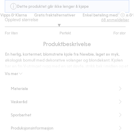
Dette produktet går ikke lenger å kjøpe
ipps & Klarna
Gratis fraktalternativer
Enkel betaling med Vipps & Kl
Opplevd størrelse
68
anmeldelser
2.781818181818182
For liten
Perfekt
For stor
av
Basert
5
Produktbeskrivelse
på
55
En herlig, kortermet, blomstrete kjole fra Newbie, laget av myk,
stemmer
økologisk bomull med dekorative volanger og blondekant. Kjolen
har en fin V-utringet rygg med en søt sløyfe, strikk bak i midjen og et
mykt fôr. Kan matches søtt med mor og søsken.
Vis mer
• Inneholder 100 % økologisk bomull
Artikkelnummer
:
448811
Materiale
Organic cotton
Vaskeråd
Sporbarhet
Produksjonsinformasjon