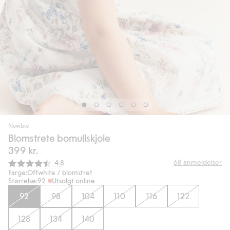
Newbie
Blomstrete bomullskjole
399 kr.
Gjennomsnittskarakter:
68
anmeldelser
4.8
Farge:
Offwhite / blomstret
Størrelse:
92
Utsolgt online
92
98
104
110
116
122
128
134
140