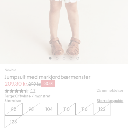
Newbie
Jumpsuit med markjordbærmønster
209,30 kr.
-30%
299 kr.
Gjennomsnittskarakter:
26
anmeldelser
4.7
Farge:
Offwhite / mønstret
Størrelse:
Størrelsesguide
92
98
104
110
116
122
128