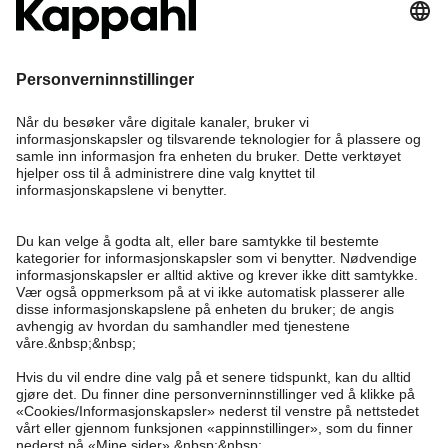
Bli medlem
Trenger du hjelp?
Kundeservice
Kappahl Club
Vanlige spørsmål
Logg inn
Om oss
Bestilling
Kappahl Club
Om Kappahl Group
Vilkår & retningslinjer
Kontakt oss
Medlemsvilkår
Bærekraft
Kjøpsvilkår
Mer fra oss
Finn butikk