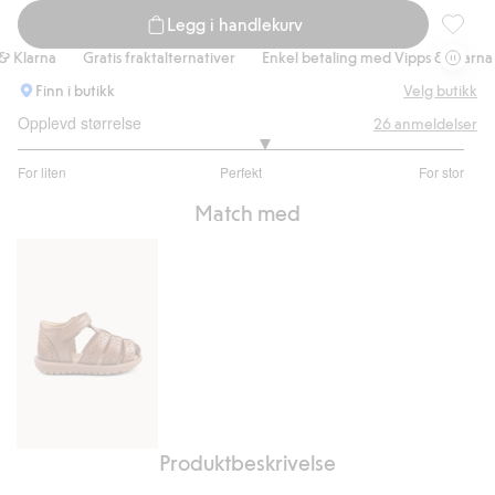
Legg i handlekurv
Jumpsui
Klarna
Gratis fraktalternativer
Enkel betaling med Vipps & Klarna
Finn i butikk
Velg butikk
Opplevd størrelse
26
anmeldelser
3.210526315789474
For liten
Perfekt
For stor
av
Basert
5
Match med
på
19
stemmer
Produktbeskrivelse
Sandal
Hällevik