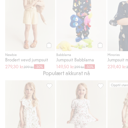
Legg til
Legg til
Newbie
Babblarna
Minories
Brodert vevd jumpsuit
Jumpsuit Babblarna
Jumpsuit 
279,30 kr.
149,50 kr.
239,40 kr.
-30%
-50%
399 kr.
299 kr.
3
Populært akkurat nå
Opptil stør
Vevd kjole med markjordbær, Legg til i fav
Jordbærmønstret