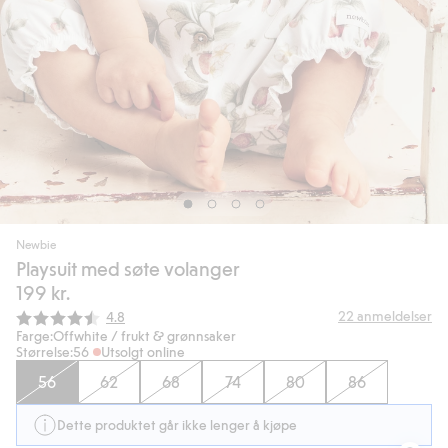
Newbie
Playsuit med søte volanger
199 kr.
Gjennomsnittskarakter:
22
anmeldelser
4.8
Farge:
Offwhite / frukt & grønnsaker
Størrelse:
56
Utsolgt online
56
62
68
74
80
86
Dette produktet går ikke lenger å kjøpe