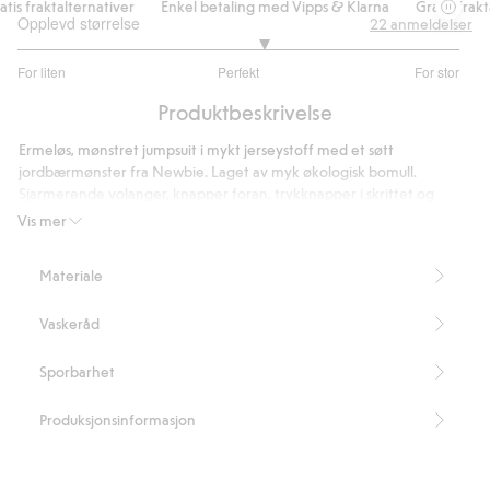
s fraktalternativer
Enkel betaling med Vipps & Klarna
Gratis fraktal
Opplevd størrelse
22
anmeldelser
3.222222222222222
For liten
Perfekt
For stor
av
Basert
5
Produktbeskrivelse
på
18
Ermeløs, mønstret jumpsuit i mykt jerseystoff med et søtt
stemmer
jordbærmønster fra Newbie. Laget av myk økologisk bomull.
Sjarmerende volanger, knapper foran, trykknapper i skrittet og
strikk i anklene for økt komfort. Denne romperen kan matches søtt
Vis mer
med mor og søsken.
Inneholder 100 % økologisk bomull.
Materiale
Artikkelnummer
:
467761
Organic cotton – GOTS
Vaskeråd
Sporbarhet
Produksjonsinformasjon