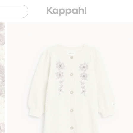
Gratis fraktalternativer
Enkel betaling med Vipp