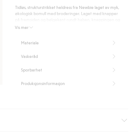
på
Tidløs, strukturstrikket heldress fra Newbie laget av myk,
31
økologisk bomull med broderinger. Laget med knapper
stemmer
på fremsiden og bølgekant rundt halsen, kneppingen og
erme- og benåpningene. Kan matches søtt med søsken.
Vis mer
Inneholder 100 % økologisk bomull.
Artikkelnummer
:
461475
Materiale
Organic cotton – GOTS
Vaskeråd
Sporbarhet
Produksjonsinformasjon