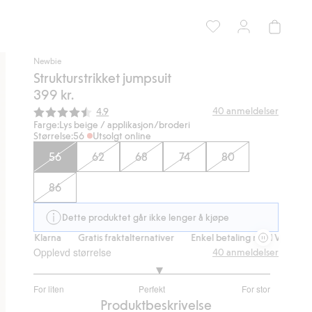
Newbie
Strukturstrikket jumpsuit
399 kr.
Gjennomsnittskarakter:
40
anmeldelser
4.9
Farge:
Lys beige / applikasjon/broderi
Størrelse:
56
Utsolgt online
56
62
68
74
80
86
Dette produktet går ikke lenger å kjøpe
s & Klarna
Gratis fraktalternativer
Enkel betaling med Vipps & Klar
Opplevd størrelse
40
anmeldelser
3.129032258064516
For liten
Perfekt
For stor
av
Basert
Produktbeskrivelse
5