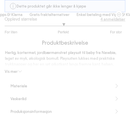
Dette produktet går ikke lenger å kjøpe
ps & Klarna
Gratis fraktalternativer
Enkel betaling med Vipps & Kla
Opplevd størrelse
4
anmeldelser
3
For liten
Perfekt
For stor
av
Basert
5
Produktbeskrivelse
på
4
Herlig, kortermet, jordbærmønstret playsuit til baby fra Newbie,
stemmer
laget av myk, økologisk bomull. Playsuiten lukkes med praktiske
trykknapper og har en søt pikotkant langs fremre kant, halsen,
ermene og benåpningene. En søt babyromper med korte ben som
Vis mer
barnet kommer til å elske. Kan matches med søsken og mamma.
Inneholder 100 % økologisk bomull.
Materiale
Artikkelnummer
:
446005
Organic cotton – GOTS
Vaskeråd
Produksjonsinformasjon