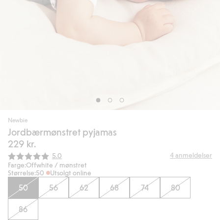
Newbie
Jordbærmønstret pyjamas
229 kr.
Gjennomsnittskarakter:
4
anmeldelser
5.0
Farge:
Offwhite / mønstret
Størrelse:
50
Utsolgt online
50
56
62
68
74
80
86