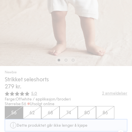
Newbie
Strikket seleshorts
279 kr.
Gjennomsnittskarakter:
2
anmeldelser
5.0
Farge:
Offwhite / applikasjon/broderi
Størrelse:
56
Utsolgt online
56
62
68
74
80
86
Dette produktet går ikke lenger å kjøpe