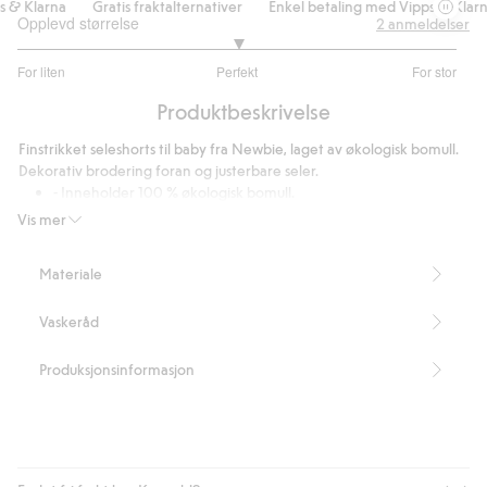
& Klarna
Gratis fraktalternativer
Enkel betaling med Vipps & Klarna
Opplevd størrelse
2
anmeldelser
3
For liten
Perfekt
For stor
av
Basert
5
Produktbeskrivelse
på
2
Finstrikket seleshorts til baby fra Newbie, laget av økologisk bomull.
stemmer
Dekorativ brodering foran og justerbare seler.
- Inneholder 100 % økologisk bomull.
- GOTS-sertifisert: USB TEXT2007
Vis mer
- Dette produktet er laget av GOTS-sertifisert økologisk bomull.
Artikkelnummer
:
318477
Materiale
Organic cotton – GOTS
Vaskeråd
Produksjonsinformasjon