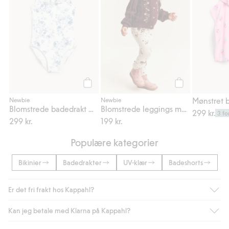
Legg til
Legg til
Newbie
Newbie
Blomstrede badedrakt med volanger
Blomstrede leggings med blondedetaljering
299 kr.
3 fo
299 kr.
199 kr.
Populære kategorier
Bikinier
Badedrakter
UV-klær
Badeshorts
Er det fri frakt hos Kappahl?
Kan jeg betale med Klarna på Kappahl?
Som medlem i Kappahl Club har du alltid gratis frakt til butikk,
eller når du handler for over 500 NOK og velger levering med