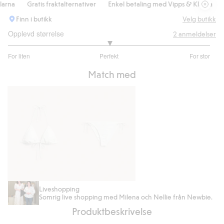
rna
Gratis fraktalternativer
Enkel betaling med Vipps & Klarna
Gr
Finn i butikk
Velg butikk
Opplevd størrelse
2
anmeldelser
3
For liten
Perfekt
For stor
av
Basert
5
Match med
på
2
stemmer
Bikinitopp
Bikinitruse
Liveshopping
Somrig live shopping med Milena och Nellie från Newbie.
Newbie
Newbie
Produktbeskrivelse
Woman
Woman