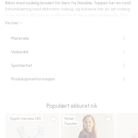
Bikini med nydelig broderi for barn fra Newbie. Toppen har en rund
halsutskjæring med dekorativ volang, og buksene har en søt volang
langs midjen. Bikinien er helfôret for å være ekstra behagelig. Kan
matches med mammas antrekk.
Vis mer
Brodert.
Volanger.
Materiale
Helfôret.
Kan matches med mammas antrekk.
Vaskeråd
Inneholder 82 % resirkulert polyester.
Artikkelnummer
:
900175
Sporbarhet
Blended Recycled Polyester
Produksjonsinformasjon
Populært akkurat nå
Opptil størrelse 140
Nyhet
Populær
Blomstrede badedrakt med volanger, Legg t
Blomstrede legg