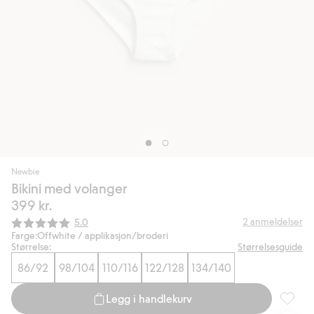
Newbie
Bikini med volanger
399 kr.
Gjennomsnittskarakter:
2
anmeldelser
5.0
Farge:
Offwhite / applikasjon/broderi
Størrelse:
Størrelsesguide
86/92
98/104
110/116
122/128
134/140
Legg i handlekurv
Bikini 