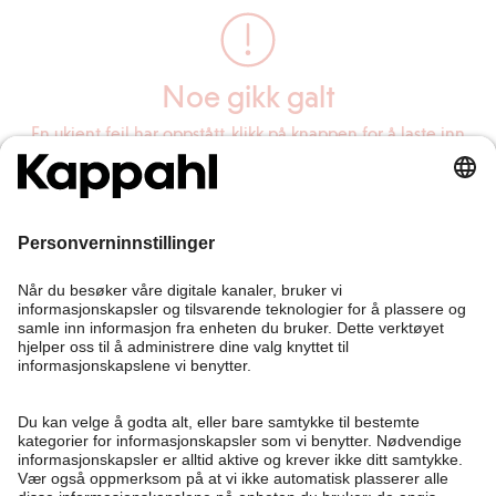
Noe gikk galt
En ukjent feil har oppstått, klikk på knappen for å laste inn
siden på nytt.
Last inn siden på nytt