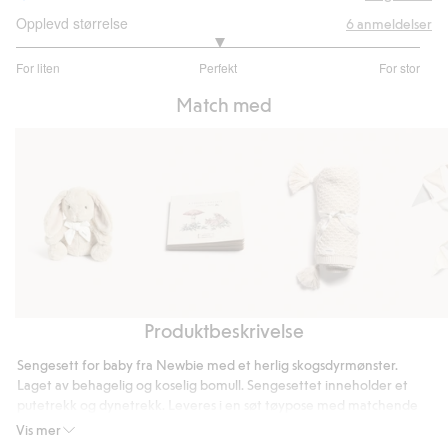
Opplevd størrelse
6
anmeldelser
3
For liten
Perfekt
For stor
av
Basert
5
Match med
på
3
stemmer
Produktbeskrivelse
Bamse
Bildebok
Mønsterstrikket
Flerfar
pledd
vimpel
Sengesett for baby fra Newbie med et herlig skogsdyrmønster.
til
Laget av behagelig og koselig bomull. Sengesettet inneholder et
baby
putetrekk og dynetrekk. Leveres i en søt tøypose med matchende
mønster.
Vis mer
Putetrekk 35 x 40 cm