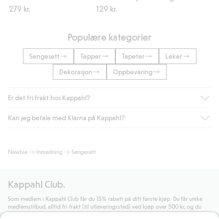
279 kr.
129 kr.
Populære kategorier
Sengesett
Tepper
Tapeter
Leker
Dekorasjon
Oppbevaring
Er det fri frakt hos Kappahl?
Kan jeg betale med Klarna på Kappahl?
Som medlem i Kappahl Club har du alltid gratis frakt til butikk,
eller når du handler for over 500 NOK og velger levering med
Bring eller hjemlevering med Helthjem. Fraktkostnaden fjernes
Ja, i samarbeid med Klarna tilbyr vi smidig betaling med faktura
Newbie
Innredning
Sengesett
automatisk etter at du har logget inn og er identifisert som
og andre betalingsmåter.
medlem.
Ved å oppgi informasjon i kassen godkjenner du Klarnas vilkår.
Ellers koster frakten 59 NOK for levering med Bring,
Når du klikker på "Fullfør kjøp" godkjenner du Kappahls
Kappahl Club.
hjemlevering med Helthjem koster 49 NOK og 99 NOK for
generelle vilkår.
Les mer om Klarnas betalingsvilkår
(ekstern
hjemlevering med Bring uansett hvor mye du handler for.
lenke).
Som medlem i Kappahl Club får du 15% rabatt på ditt første kjøp. Du får unike
medlemstilbud, alltid fri frakt (til utleveringssted) ved kjøp over 500 kr, og du
Les mer
Les mer
samler poeng på alle dine kjøp og aktiviteter.