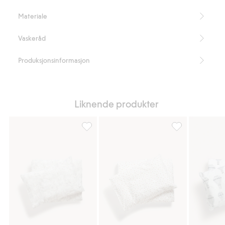
Dynetrekk 80 x 100 cm
Materiale
Tøyposens mål er 20 x 30 cm
Inneholder 100 % økologisk bomull.
Vaskeråd
Artikkelnummer
:
153395
Produksjonsinformasjon
Liknende produkter
Sengesett med dyremotiv 80 x 100, Legg ti
Småblomstrete s