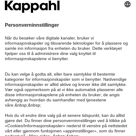
Bli medlem
Trenger du hjelp?
Kundeservice
Kappahl Club
Vanlige spørsmål
Logg inn
Om oss
Bestilling
Kappahl Club
Om Kappahl Group
Vilkår & retningslinjer
Kontakt oss
Medlemsvilkår
Bærekraft
Kjøpsvilkår
Mer fra oss
Finn butikk