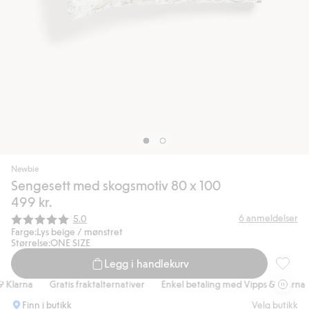
Newbie
Sengesett med skogsmotiv 80 x 100
499 kr.
Gjennomsnittskarakter:
6
anmeldelser
5.0
Farge:
Lys beige / mønstret
Størrelse:
ONE SIZE
Legg i handlekurv
Sengese
Klarna
Gratis fraktalternativer
Enkel betaling med Vipps & Klarna
Finn i butikk
Velg butikk