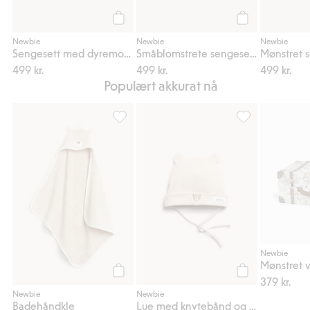
Legg til
Legg til
Newbie
Newbie
Newbie
Sengesett med dyremotiv 80 x 100
Småblomstrete sengesett 80 x 100
499 kr.
499 kr.
499 kr.
Populært akkurat nå
Badehåndkle, Legg til i favoriter
Lue med knytebån
Newbie
Mønstret 
379 kr.
Legg til
Legg til
Newbie
Newbie
Badehåndkle
Lue med knytebånd og ører