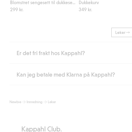
Blomstret sengesett til dukkeseng
Dukkekurv
299 kr.
349 kr.
Leker
Er det fri frakt hos Kappahl?
Kan jeg betale med Klarna på Kappahl?
Som medlem i Kappahl Club har du alltid gratis frakt til butikk,
etter at du har logget inn og er identifisert som medlem.
Ellers koster frakten 59 NOK for levering med Bring, hjemleve
Ja, i samarbeid med Klarna tilbyr vi smidig betaling med faktura 
Les mer
Newbie
Innredning
Leker
Ved å oppgi informasjon i kassen godkjenner du Klarnas vilkår. Når
Les mer
Kappahl Club.