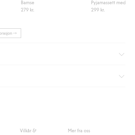
Bamse
Pyjamassett med vol
279 kr.
299 kr.
orasjon
hjemlevering med Helthjem. Fraktkostnaden fjernes automatisk
nsett hvor mye du handler for.
er om Klarnas betalingsvilkår
(ekstern lenke).
Vilkår &
Mer fra oss