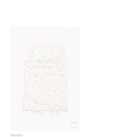
Blomstret sengesett til dukkeseng
Legg til
Newbie