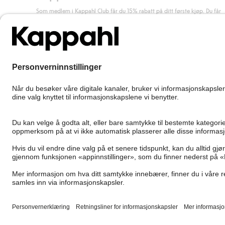
Som medlem i Kappahl Club får du 15% rabatt på ditt første kjøp. Du får
unike medlemstilbud, alltid fri frakt (til utleveringssted) ved kjøp over 50
kr, og du samler poeng på alle dine kjøp og aktiviteter.
Bli medlem
Norway
Bytt sted
Cookies