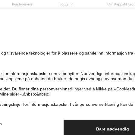
Kundeservice
Logg inn
Om Kappahl Gro
0
Vanlige spørsmål
Kappahl Club
Bærekraft
Bestilling
Medlemsvilkår
Jobbe hos oss
Kontakt oss
Presse
Finn butikk
Tilgjengelighet
Personal shopping
Sjekk saldo på
gavekortet
Angre kjøpet ditt