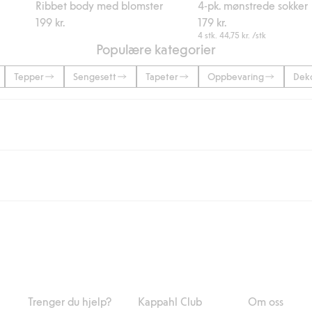
Ribbet body med blomster
4-pk. mønstrede sokker
199 kr.
179 kr.
4 stk.
44,75 kr.
/stk
Populære kategorier
Tepper
Sengesett
Tapeter
Oppbevaring
Dek
 eller når du handler for over 500 NOK og velger levering med Bring eller 
ring med Helthjem koster 49 NOK og 99 NOK for hjemlevering med Bring ua
og andre betalingsmåter.
 du klikker på "Fullfør kjøp" godkjenner du Kappahls generelle vilkår.
Les m
Trenger du hjelp?
Kappahl Club
Om oss