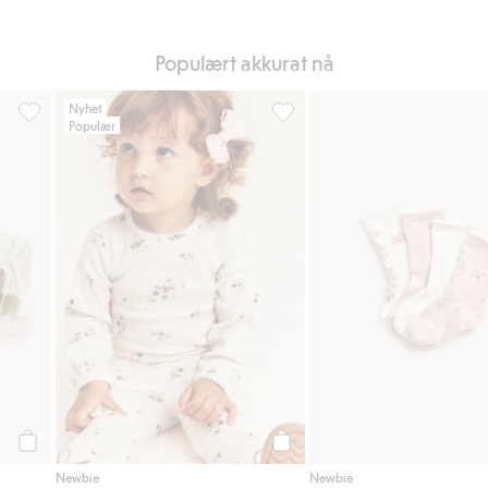
Populært akkurat nå
Nyhet
Populær
, Legg til i favoriter
Dukkekurv, Legg til i favoriter
Ribbet body med blomster, Leg
Legg til
Legg til
Newbie
Newbie