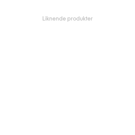
Liknende produkter
, Legg til i favoriter