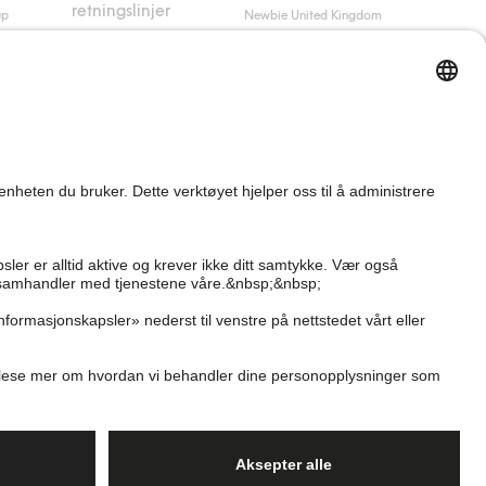
retningslinjer
up
Newbie United Kingdom
Kjøpsvilkår
Newbie Global
Personvernerklæring
Affiliate
Informasjonskapsler
Vilkår #YesKappahl
#YesNewbie