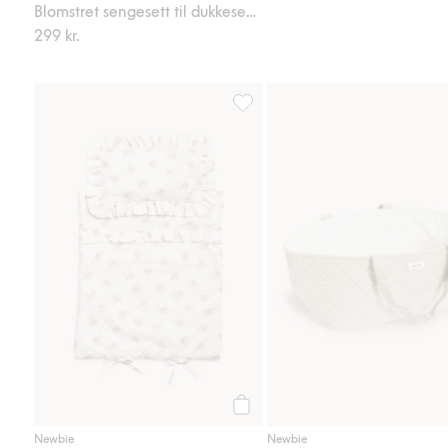
Blomstret sengesett til dukkeseng
299 kr.
Blomstret sengesett til dukkeseng
Legg til
Newbie
Newbie