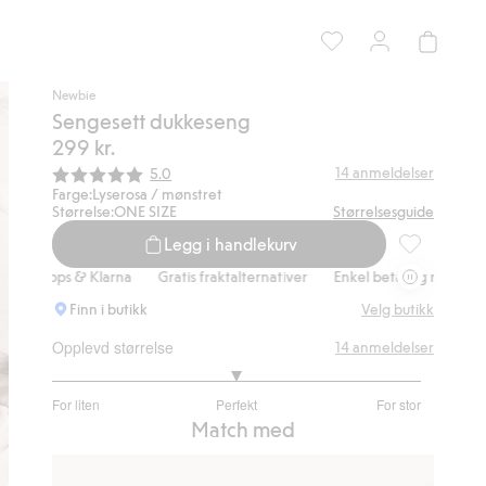
Newbie
Sengesett dukkeseng
299 kr.
Gjennomsnittskarakter:
14
anmeldelser
5.0
Farge:
Lyserosa / mønstret
Størrelse:
ONE SIZE
Størrelsesguide
Legg i handlekurv
Sengesett du
ipps & Klarna
Gratis fraktalternativer
Enkel betaling med Vipps & Kl
Finn i butikk
Velg butikk
Opplevd størrelse
14
anmeldelser
3
For liten
Perfekt
For stor
av
Basert
Match med
5
på
12