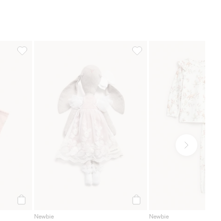
g til i favoriter
4-pk. mønstrede sokker, Legg til i favoriter
Bamse, Legg til i favoriter
Legg til
Legg til
Newbie
Newbie