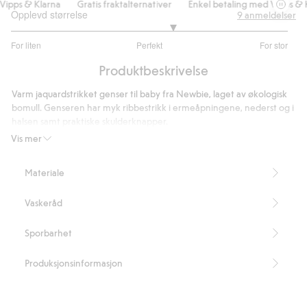
pps & Klarna
Gratis fraktalternativer
Enkel betaling med Vipps & Kl
Opplevd størrelse
9
anmeldelser
3.333333333333333
For liten
Perfekt
For stor
av
Basert
5
Produktbeskrivelse
på
6
Varm jaquardstrikket genser til baby fra Newbie, laget av økologisk
stemmer
bomull. Genseren har myk ribbestrikk i ermeåpningene, nederst og i
halsen samt praktiske skulderknapper.
Inneholder 100 % økologisk bomull.
Vis mer
Artikkelnummer
:
402768
Organic cotton – GOTS
Materiale
Vaskeråd
Sporbarhet
Produksjonsinformasjon