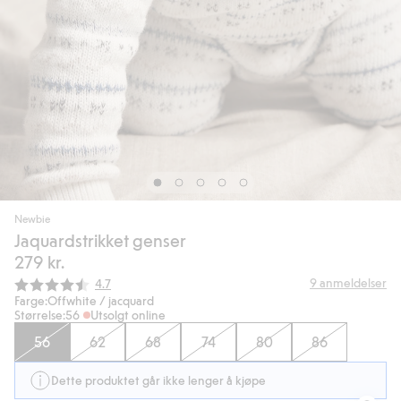
Newbie
Jaquardstrikket genser
279 kr.
Gjennomsnittskarakter:
9
anmeldelser
4.7
Farge:
Offwhite / jacquard
Størrelse:
56
Utsolgt online
56
62
68
74
80
86
Dette produktet går ikke lenger å kjøpe