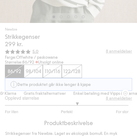
Newbie
Strikkegenser
299 kr.
Gjennomsnittskarakter:
8
anmeldelser
5.0
Farge:
Offwhite / paskowane
Størrelse:
86/92
Utsolgt online
86/92
98/104
110/116
122/128
Dette produktet går ikke lenger å kjøpe
 Klarna
Gratis fraktalternativer
Enkel betaling med Vipps & Klarna
Opplevd størrelse
8
anmeldelser
3.333333333333333
For liten
Perfekt
For stor
av
Basert
5
Produktbeskrivelse
på
6
Strikkegenser fra Newbie. Laget av økologisk bomull. En myk